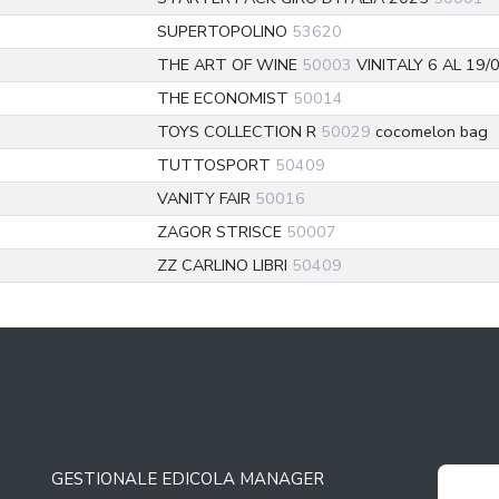
SUPERTOPOLINO
53620
THE ART OF WINE
50003
VINITALY 6 AL 19/
THE ECONOMIST
50014
TOYS COLLECTION R
50029
cocomelon bag
TUTTOSPORT
50409
VANITY FAIR
50016
ZAGOR STRISCE
50007
ZZ CARLINO LIBRI
50409
GESTIONALE EDICOLA MANAGER