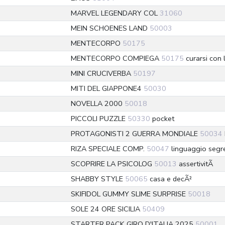
MARVEL LEGENDARY COL
31060
MEIN SCHOENES LAND
50003
MENTECORPO
50175
MENTECORPO COMPIEGA
50175
curarsi con 
MINI CRUCIVERBA
50197
MITI DEL GIAPPONE4
50030
NOVELLA 2000
50018
PICCOLI PUZZLE
50330
pocket
PROTAGONISTI 2 GUERRA MONDIALE
50034
RIZA SPECIALE COMP.
50047
linguaggio segre
SCOPRIRE LA PSICOLOG
50013
assertivitÃ
SHABBY STYLE
50065
casa e decÃ²
SKIFIDOL GUMMY SLIME SURPRISE
50018
SOLE 24 ORE SICILIA
50409
STARTER PACK GIRO D'ITALIA 2025
50001