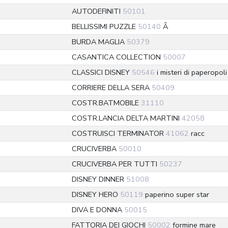
AUTODEFINITI
50101
BELLISSIMI PUZZLE
50140
Â
BURDA MAGLIA
50379
CASANTICA COLLECTION
50007
CLASSICI DISNEY
50546
i misteri di paperopoli
CORRIERE DELLA SERA
50409
COSTR.BATMOBILE
31110
COSTR.LANCIA DELTA MARTINI
42058
COSTRUISCI TERMINATOR
41062
racc
CRUCIVERBA
50010
CRUCIVERBA PER TUTTI
50237
DISNEY DINNER
51008
DISNEY HERO
50119
paperino super star
DIVA E DONNA
50015
FATTORIA DEI GIOCHI
50002
formine mare