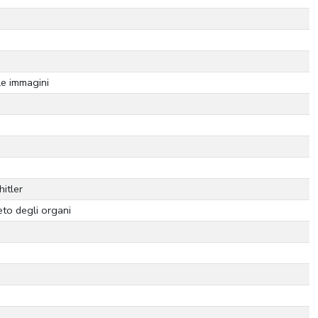
le immagini
hitler
to degli organi