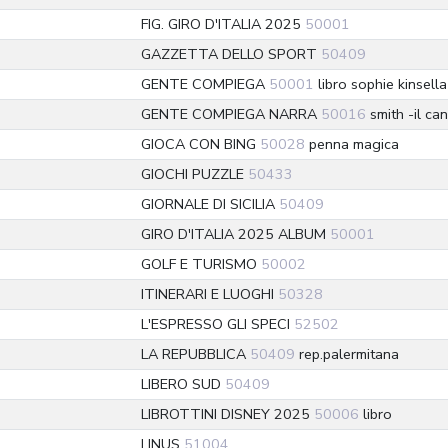
FIG. GIRO D'ITALIA 2025
50001
GAZZETTA DELLO SPORT
50409
GENTE COMPIEGA
50001
libro sophie kinsella
GENTE COMPIEGA NARRA
50016
smith -il can
GIOCA CON BING
50028
penna magica
GIOCHI PUZZLE
50433
GIORNALE DI SICILIA
50409
GIRO D'ITALIA 2025 ALBUM
50001
GOLF E TURISMO
50002
ITINERARI E LUOGHI
50328
L'ESPRESSO GLI SPECI
52502
LA REPUBBLICA
50409
rep.palermitana
LIBERO SUD
50409
LIBROTTINI DISNEY 2025
50006
libro
LINUS
51004