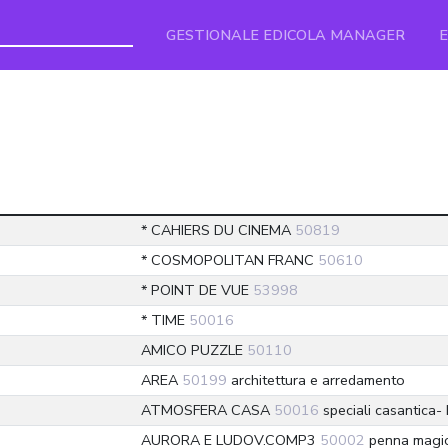
GESTIONALE EDICOLA MANAGER
* CAHIERS DU CINEMA
50819
* COSMOPOLITAN FRANC
50610
* POINT DE VUE
53998
* TIME
50016
AMICO PUZZLE
50110
AREA
50199
architettura e arredamento
ATMOSFERA CASA
50016
speciali casantica-
AURORA E LUDOV.COMP3
50002
penna magi