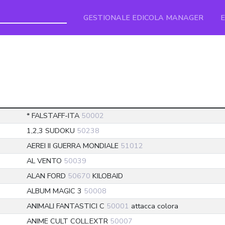
GESTIONALE EDICOLA MANAGER
* FALSTAFF-ITA
50002
1,2,3 SUDOKU
50238
AEREI II GUERRA MONDIALE
51012
AL VENTO
50039
ALAN FORD
50670
KILOBAID
ALBUM MAGIC 3
50008
ANIMALI FANTASTICI C
50001
attacca colora
ANIME CULT COLL.EXTR
50007