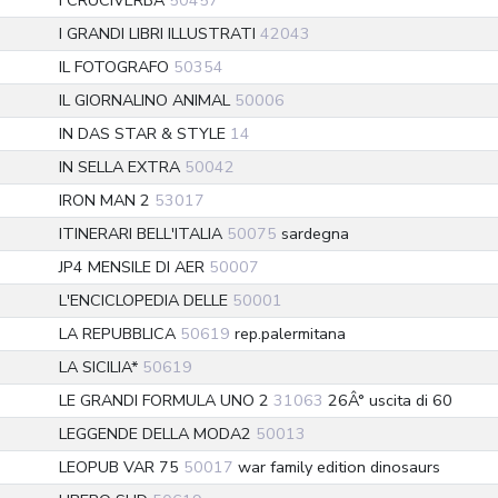
I CRUCIVERBA
50457
I GRANDI LIBRI ILLUSTRATI
42043
IL FOTOGRAFO
50354
IL GIORNALINO ANIMAL
50006
IN DAS STAR & STYLE
14
IN SELLA EXTRA
50042
IRON MAN 2
53017
ITINERARI BELL'ITALIA
50075
sardegna
JP4 MENSILE DI AER
50007
L'ENCICLOPEDIA DELLE
50001
LA REPUBBLICA
50619
rep.palermitana
LA SICILIA*
50619
LE GRANDI FORMULA UNO 2
31063
26Â° uscita di 60
LEGGENDE DELLA MODA2
50013
LEOPUB VAR 75
50017
war family edition dinosaurs