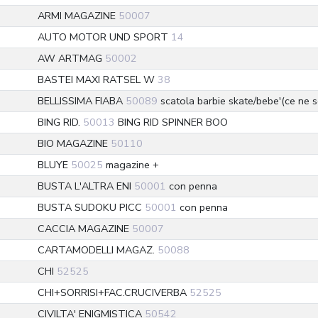
ARMI MAGAZINE
50007
AUTO MOTOR UND SPORT
14
AW ARTMAG
50002
BASTEI MAXI RATSEL W
38
BELLISSIMA FIABA
50089
scatola barbie skate/bebe'(ce ne s
BING RID.
50013
BING RID SPINNER BOO
BIO MAGAZINE
50110
BLUYE
50025
magazine +
BUSTA L'ALTRA ENI
50001
con penna
BUSTA SUDOKU PICC
50001
con penna
CACCIA MAGAZINE
50007
CARTAMODELLI MAGAZ.
50088
CHI
52525
CHI+SORRISI+FAC.CRUCIVERBA
52525
CIVILTA' ENIGMISTICA
50542