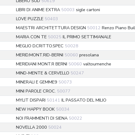
LIBERO SUD
50619
LIBRI DI ANIME EXTRA
50003
sigle cartoni
LOVE PUZZLE
50403
MAESTRI ARCHITETTURA DESIGN
50012
Renzo Piano Bui
MARIA CON TE
50025
IL PRIMO SETTIMANALE
MEGLIO D.CRITTO.SPEC
50028
MERID.MONT.RID-BERNI
50060
presolana
MERIDIANI MONT.R BERNI
50060
valtournenche
MIND-MENTE & CERVELLO
50247
MINERALI E GEMME9
50073
MINI PAROLE CROC.
50077
MYLIT DISPARI
50141
IL PASSATO DEL MILIO
NEW HAPPY BOOK
50034
NOI FRAMMENTI DI SIENA
50022
NOVELLA 2000
50024