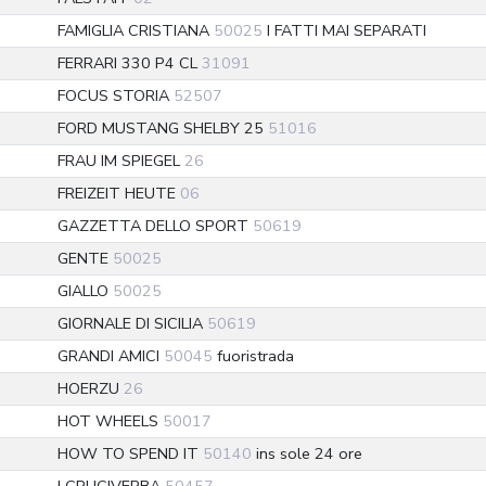
FAMIGLIA CRISTIANA
50025
I FATTI MAI SEPARATI
FERRARI 330 P4 CL
31091
FOCUS STORIA
52507
FORD MUSTANG SHELBY 25
51016
FRAU IM SPIEGEL
26
FREIZEIT HEUTE
06
GAZZETTA DELLO SPORT
50619
GENTE
50025
GIALLO
50025
GIORNALE DI SICILIA
50619
GRANDI AMICI
50045
fuoristrada
HOERZU
26
HOT WHEELS
50017
HOW TO SPEND IT
50140
ins sole 24 ore