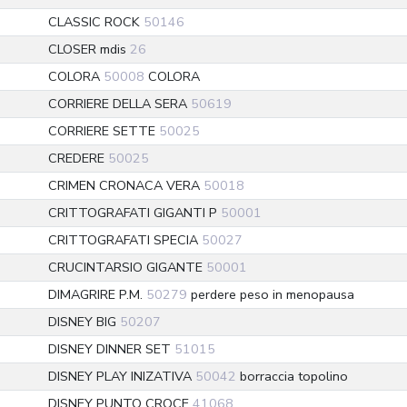
CLASSIC ROCK
50146
CLOSER mdis
26
COLORA
50008
COLORA
CORRIERE DELLA SERA
50619
CORRIERE SETTE
50025
CREDERE
50025
CRIMEN CRONACA VERA
50018
CRITTOGRAFATI GIGANTI P
50001
CRITTOGRAFATI SPECIA
50027
CRUCINTARSIO GIGANTE
50001
DIMAGRIRE P.M.
50279
perdere peso in menopausa
DISNEY BIG
50207
DISNEY DINNER SET
51015
DISNEY PLAY INIZATIVA
50042
borraccia topolino
DISNEY PUNTO CROCE
41068