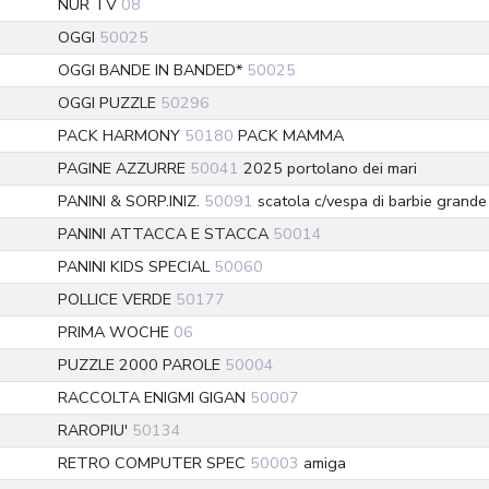
NUR TV
08
OGGI
50025
OGGI BANDE IN BANDED*
50025
OGGI PUZZLE
50296
PACK HARMONY
50180
PACK MAMMA
PAGINE AZZURRE
50041
2025 portolano dei mari
PANINI & SORP.INIZ.
50091
scatola c/vespa di barbie grande
PANINI ATTACCA E STACCA
50014
PANINI KIDS SPECIAL
50060
POLLICE VERDE
50177
PRIMA WOCHE
06
PUZZLE 2000 PAROLE
50004
RACCOLTA ENIGMI GIGAN
50007
RAROPIU'
50134
RETRO COMPUTER SPEC
50003
amiga