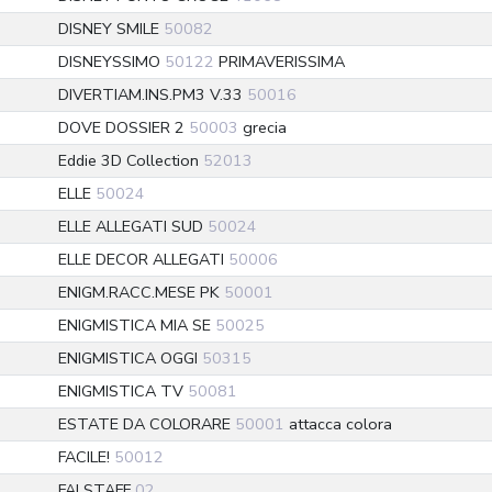
DISNEY SMILE
50082
DISNEYSSIMO
50122
PRIMAVERISSIMA
DIVERTIAM.INS.PM3 V.33
50016
DOVE DOSSIER 2
50003
grecia
Eddie 3D Collection
52013
ELLE
50024
ELLE ALLEGATI SUD
50024
ELLE DECOR ALLEGATI
50006
ENIGM.RACC.MESE PK
50001
ENIGMISTICA MIA SE
50025
ENIGMISTICA OGGI
50315
ENIGMISTICA TV
50081
ESTATE DA COLORARE
50001
attacca colora
FACILE!
50012
FALSTAFF
02