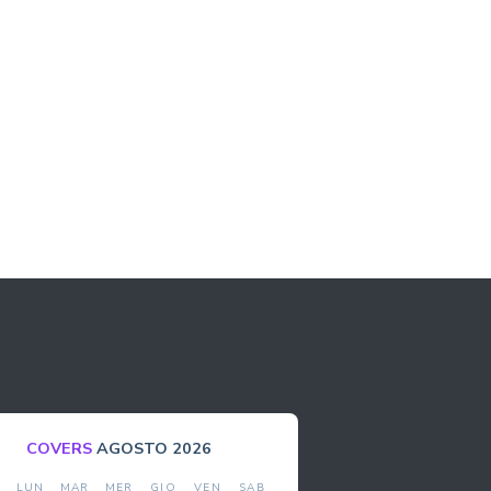
COVERS
AGOSTO 2026
M
LUN
MAR
MER
GIO
VEN
SAB
DO