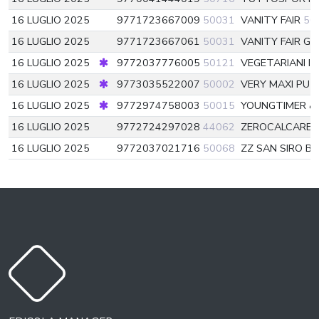
16 LUGLIO 2025
9771723667009
50031
VANITY FAIR
50
16 LUGLIO 2025
9771723667061
50031
VANITY FAIR G
16 LUGLIO 2025
9772037776005
50121
VEGETARIANI I
16 LUGLIO 2025
9773035522007
50002
VERY MAXI PUZ
16 LUGLIO 2025
9772974758003
50015
YOUNGTIMER &
16 LUGLIO 2025
9772724297028
44062
ZEROCALCARE 
16 LUGLIO 2025
9772037021716
50068
ZZ SAN SIRO BU