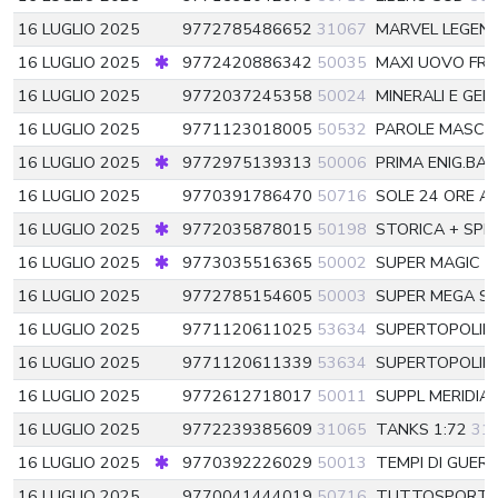
16 LUGLIO 2025
9772785486652
31067
MARVEL LEGEN
16 LUGLIO 2025
9772420886342
50035
MAXI UOVO FR
16 LUGLIO 2025
9772037245358
50024
MINERALI E GE
16 LUGLIO 2025
9771123018005
50532
PAROLE MASC
16 LUGLIO 2025
9772975139313
50006
PRIMA ENIG.BA
16 LUGLIO 2025
9770391786470
50716
SOLE 24 ORE A
16 LUGLIO 2025
9772035878015
50198
STORICA + SPE
16 LUGLIO 2025
9773035516365
50002
SUPER MAGIC 
16 LUGLIO 2025
9772785154605
50003
SUPER MEGA S
16 LUGLIO 2025
9771120611025
53634
SUPERTOPOLI
16 LUGLIO 2025
9771120611339
53634
SUPERTOPOLI
16 LUGLIO 2025
9772612718017
50011
SUPPL MERIDIAN
16 LUGLIO 2025
9772239385609
31065
TANKS 1:72
31
16 LUGLIO 2025
9770392226029
50013
TEMPI DI GUER
16 LUGLIO 2025
9770041444019
50716
TUTTOSPORT