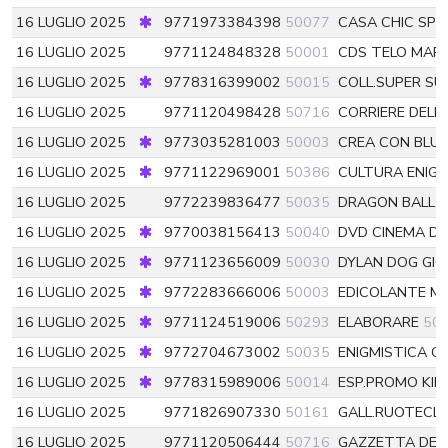
16 LUGLIO 2025
9771973384398
50077
CASA CHIC SPE
16 LUGLIO 2025
9771124848328
50001
CDS TELO MAR
16 LUGLIO 2025
9778316399002
50015
COLL.SUPER SU
16 LUGLIO 2025
9771120498428
50716
CORRIERE DELL
16 LUGLIO 2025
9773035281003
50003
CREA CON BLU
16 LUGLIO 2025
9771122969001
50386
CULTURA ENIG
16 LUGLIO 2025
9772239836477
50035
DRAGON BALL
5
16 LUGLIO 2025
9770038156413
50040
DVD CINEMA DI 
16 LUGLIO 2025
9771123656009
50030
DYLAN DOG GI
16 LUGLIO 2025
9772283666006
50003
EDICOLANTE M
16 LUGLIO 2025
9771124519006
50293
ELABORARE
50
16 LUGLIO 2025
9772704673002
50035
ENIGMISTICA G
16 LUGLIO 2025
9778315989006
50014
ESP.PROMO KI
16 LUGLIO 2025
9771826907330
50161
GALL.RUOTECLA
16 LUGLIO 2025
9771120506444
50716
GAZZETTA DEL