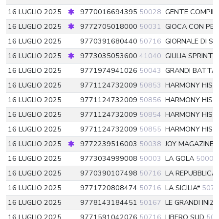
16 LUGLIO 2025
9770016694395
50028
GENTE COMPIE
16 LUGLIO 2025
9772705018000
50031
GIOCA CON PE
16 LUGLIO 2025
9770391680440
50716
GIORNALE DI SIC
16 LUGLIO 2025
9773035053600
41040
GIULIA SPRINT
16 LUGLIO 2025
9771974941026
50043
GRANDI BATTAG
16 LUGLIO 2025
9771124732009
50853
HARMONY HIS
16 LUGLIO 2025
9771124732009
50856
HARMONY HIS
16 LUGLIO 2025
9771124732009
50854
HARMONY HIS
16 LUGLIO 2025
9771124732009
50855
HARMONY HIS
16 LUGLIO 2025
9772239516003
50038
JOY MAGAZINE
16 LUGLIO 2025
9773034999008
50003
LA GOLA
50003
16 LUGLIO 2025
9770390107498
50716
LA REPUBBLICA
16 LUGLIO 2025
9771720808474
50716
LA SICILIA*
507
16 LUGLIO 2025
9778143184451
50167
LE GRANDI INIZ
16 LUGLIO 2025
9771591042076
50716
LIBERO SUD
50