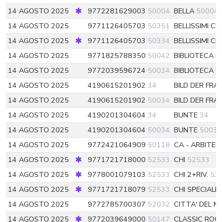
14 AGOSTO 2025
9772281629003
50004
BELLA
50004
14 AGOSTO 2025
9771126405703
50351
BELLISSIMI C
14 AGOSTO 2025
9771126405703
50334
BELLISSIMI C
14 AGOSTO 2025
9771825788350
50042
BIBLIOTECA D
14 AGOSTO 2025
9772039596724
50034
BIBLIOTECA T
14 AGOSTO 2025
4190615201902
34
BILD DER FRA
14 AGOSTO 2025
4190615201902
50034
BILD DER FRA
14 AGOSTO 2025
4190201304604
34
BUNTE
34
14 AGOSTO 2025
4190201304604
50034
BUNTE
50034
14 AGOSTO 2025
9772421064909
50118
CA - ARBITER
14 AGOSTO 2025
9771721718000
52533
CHI
52533
14 AGOSTO 2025
9778001079103
52533
CHI 2+RIV.
52
14 AGOSTO 2025
9771721718079
52533
CHI SPECIALE
14 AGOSTO 2025
9772785700307
52032
CITTA' DEL 
14 AGOSTO 2025
9772039649000
50147
CLASSIC ROC