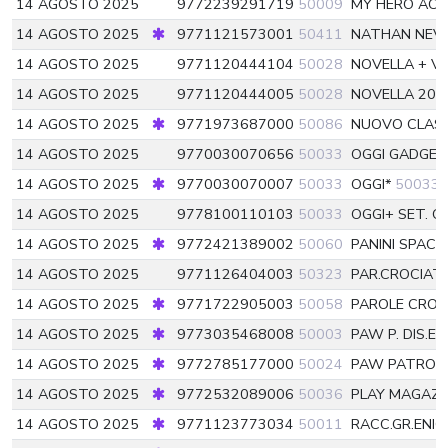
14 AGOSTO 2025
9772239291719
50009
MY HERO AC
14 AGOSTO 2025
9771121573001
50411
NATHAN NEV
14 AGOSTO 2025
9771120444104
50028
NOVELLA + V
14 AGOSTO 2025
9771120444005
50028
NOVELLA 20
14 AGOSTO 2025
9771973687000
50086
NUOVO CLASS
14 AGOSTO 2025
9770030070656
50033
OGGI GADGET
14 AGOSTO 2025
9770030070007
50033
OGGI*
50033
14 AGOSTO 2025
9778100110103
50033
OGGI+ SET. O
14 AGOSTO 2025
9772421389002
50060
PANINI SPACE
14 AGOSTO 2025
9771126404003
50323
PAR.CROCIATE
14 AGOSTO 2025
9771722905003
50058
PAROLE CROC
14 AGOSTO 2025
9773035468008
50003
PAW P. DIS.E 
14 AGOSTO 2025
9772785177000
50024
PAW PATROL 
14 AGOSTO 2025
9772532089006
50036
PLAY MAGAZI
14 AGOSTO 2025
9771123773034
50011
RACC.GR.ENIG