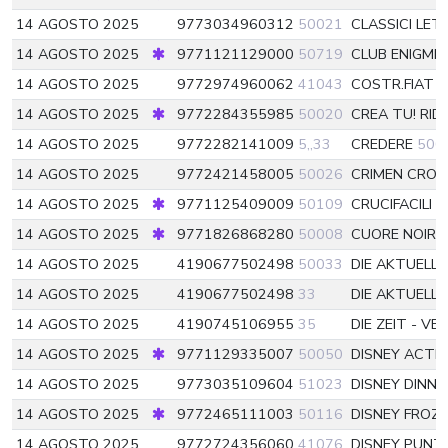
14 AGOSTO 2025
9773034960312
50021
CLASSICI LE
14 AGOSTO 2025
9771121129000
50719
CLUB ENIGMI
14 AGOSTO 2025
9772974960062
41043
COSTR.FIAT B
14 AGOSTO 2025
9772284355985
50020
CREA TU! RID
14 AGOSTO 2025
9772282141009
5,,33
CREDERE
500
14 AGOSTO 2025
9772421458005
50026
CRIMEN CRO
14 AGOSTO 2025
9771125409009
50109
CRUCIFACILI
14 AGOSTO 2025
9771826868280
50008
CUORE NOIR
14 AGOSTO 2025
4190677502498
50033
DIE AKTUELL
14 AGOSTO 2025
4190677502498
33
DIE AKTUELL
14 AGOSTO 2025
4190745106955
35
DIE ZEIT - V
14 AGOSTO 2025
9771129335007
50050
DISNEY ACTI
14 AGOSTO 2025
9773035109604
51023
DISNEY DINN
14 AGOSTO 2025
9772465111003
50116
DISNEY FROZ
14 AGOSTO 2025
9772724356060
41076
DISNEY PUN