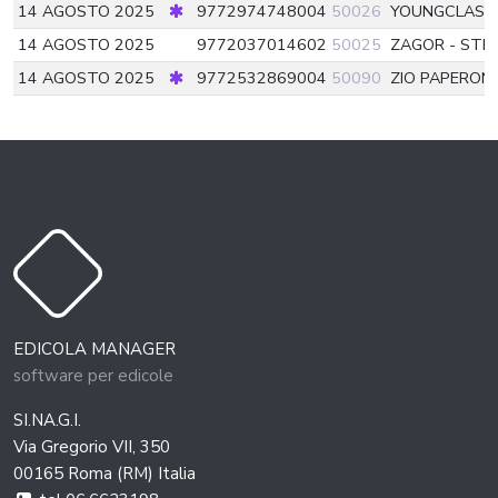
14 AGOSTO 2025
9772974748004
50026
YOUNGCLASS
14 AGOSTO 2025
9772037014602
50025
ZAGOR - STR
14 AGOSTO 2025
9772532869004
50090
ZIO PAPERON
EDICOLA MANAGER
software per edicole
SI.NA.G.I.
Via Gregorio VII, 350
00165 Roma (RM) Italia