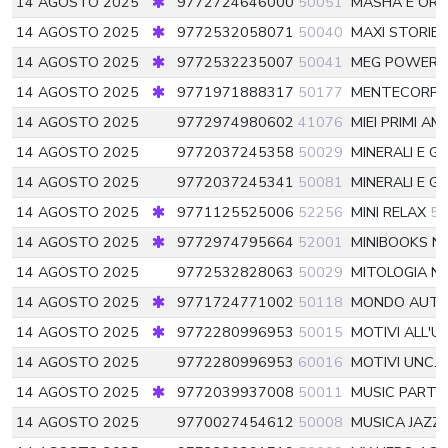
14 AGOSTO 2025
9772724646000
50051
MASHA E OR
14 AGOSTO 2025
9772532058071
50040
MAXI STORIE
14 AGOSTO 2025
9772532235007
50041
MEG POWER 
14 AGOSTO 2025
9771971888317
50177
MENTECORPO
14 AGOSTO 2025
9772974980602
41076
MIEI PRIMI AMI
14 AGOSTO 2025
9772037245358
50029
MINERALI E 
14 AGOSTO 2025
9772037245341
50081
MINERALI E 
14 AGOSTO 2025
9771125525006
52256
MINI RELAX
52
14 AGOSTO 2025
9772974795664
52001
MINIBOOKS N
14 AGOSTO 2025
9772532828063
50029
MITOLOGIA N
14 AGOSTO 2025
9771724771002
50118
MONDO AUTO
14 AGOSTO 2025
9772280996953
50015
MOTIVI ALL'
14 AGOSTO 2025
9772280996953
60016
MOTIVI UNC.
14 AGOSTO 2025
9772039937008
50011
MUSIC PART
14 AGOSTO 2025
9770027454612
50008
MUSICA JAZZ