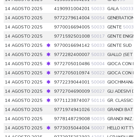
14 AGOSTO 2025
4190931004201
50033
GALA
50033
14 AGOSTO 2025
9772279614004
50054
GENERATION
14 AGOSTO 2025
9770016694005
50033
GENTE
50033
14 AGOSTO 2025
9771592501008
50017
GENTE ENIGM
14 AGOSTO 2025
9770016694142
50033
GENTE SUD
5
14 AGOSTO 2025
9772282400007
50033
GIALLO (SET
14 AGOSTO 2025
9772705010486
50004
GIOCA CON B
14 AGOSTO 2025
9772705010974
50022
GIOCA CON BI
14 AGOSTO 2025
9772239044001
50068
GIOCHIMANIA
14 AGOSTO 2025
9772704690009
50027
GLI ADESIVI D
14 AGOSTO 2025
9771123874007
50116
GR. CLASSICI
14 AGOSTO 2025
9771974941026
50048
GRANDI BATT
14 AGOSTO 2025
9778148729008
50035
GRANDI INIZ.
14 AGOSTO 2025
9773035044004
50007
HELLO KITTY