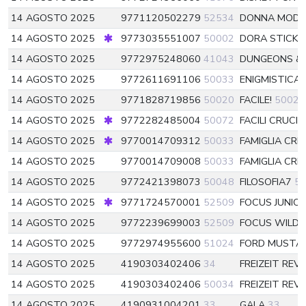
14 AGOSTO 2025
9771120502279
52534
DONNA MOD
14 AGOSTO 2025
9773035551007
50002
DORA STICKE
14 AGOSTO 2025
9772975248060
41043
DUNGEONS &
14 AGOSTO 2025
9772611691106
50033
ENIGMISTICA 
14 AGOSTO 2025
9771828719856
50020
FACILE!
50020
14 AGOSTO 2025
9772282485004
50072
FACILI CRUCI
14 AGOSTO 2025
9770014709312
50033
FAMIGLIA CRI
14 AGOSTO 2025
9770014709008
50033
FAMIGLIA CRI
14 AGOSTO 2025
9772421398073
50048
FILOSOFIA7
5
14 AGOSTO 2025
9771724570001
52509
FOCUS JUNIO
14 AGOSTO 2025
9772239699003
52509
FOCUS WILD
14 AGOSTO 2025
9772974955600
51024
FORD MUSTAN
14 AGOSTO 2025
4190303402406
34
FREIZEIT REV
14 AGOSTO 2025
4190303402406
50034
FREIZEIT REV
14 AGOSTO 2025
4190931004201
33
GALA
33