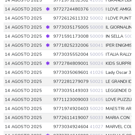
14 AGOSTO 2025
9772975252302
42051
I GRANDI LIBR
14 AGOSTO 2025
9772724480376
50005
I LOVE AMIGU
14 AGOSTO 2025
9772612611332
50002
I LOVE PUNT
14 AGOSTO 2025
9773035175005
50008
IL GIORNALIN
14 AGOSTO 2025
9771591173008
50009
IN SELLA
500
14 AGOSTO 2025
9771825232006
50041
IPER ENIGMIS
14 AGOSTO 2025
9773035552004
50005
ITALIA RALLY
14 AGOSTO 2025
9772784809001
50024
KIDS SURPRIS
14 AGOSTO 2025
9773035069601
41026
Lady Oscar 3D
14 AGOSTO 2025
9772281279079
50021
LE GRANDI ID
14 AGOSTO 2025
9773035149303
50021
LEGGENDE D
14 AGOSTO 2025
9771123009003
50405
LOVE PUZZLE
14 AGOSTO 2025
9771974920403
50020
MAESTRI AR
14 AGOSTO 2025
9772611419007
50033
MARIA CON 
14 AGOSTO 2025
9773034924604
41027
MARVEL COLL