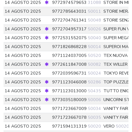
14 AGOSTO 2025
9772974579653
31088
STORIE IN MI
14 AGOSTO 2025
9772785643031
50011
STORIE MERA
14 AGOSTO 2025
9772704761341
50048
STORIE SEN
14 AGOSTO 2025
9772704957317
50026
SUPER FUN V
14 AGOSTO 2025
9772531552075
50040
SUPER MEGA 
14 AGOSTO 2025
9771826868228
50014
SUPEROI MAR
14 AGOSTO 2025
9771124037005
50520
TEX NUOVA 
14 AGOSTO 2025
9772611847008
50082
TEX WILLER
5
14 AGOSTO 2025
9772039596731
50024
TOKYO REVE
14 AGOSTO 2025
9771123046008
50286
TOP PUZZLE
14 AGOSTO 2025
9771123013000
50435
TUTTO ENIG
14 AGOSTO 2025
9773035180009
50006
UNICORNI ST
14 AGOSTO 2025
9771723667009
50034
VANITY FAIR
5
14 AGOSTO 2025
9771723667078
50035
VANITY FAIR
5
14 AGOSTO 2025
9771594131319
50020
VERO
50020