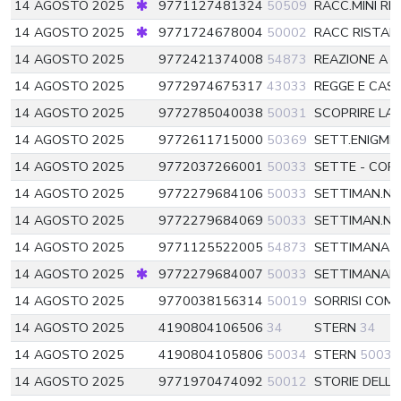
14 AGOSTO 2025
9771127481324
50509
RACC.MINI RE
14 AGOSTO 2025
9771724678004
50002
RACC RISTA
14 AGOSTO 2025
9772421374008
54873
REAZIONE A 
14 AGOSTO 2025
9772974675317
43033
REGGE E CAST
14 AGOSTO 2025
9772785040038
50031
SCOPRIRE LA 
14 AGOSTO 2025
9772611715000
50369
SETT.ENIGMI
14 AGOSTO 2025
9772037266001
50033
SETTE - COR
14 AGOSTO 2025
9772279684106
50033
SETTIMAN.N
14 AGOSTO 2025
9772279684069
50033
SETTIMAN.N
14 AGOSTO 2025
9771125522005
54873
SETTIMANA E
14 AGOSTO 2025
9772279684007
50033
SETTIMANAL
14 AGOSTO 2025
9770038156314
50019
SORRISI COM
14 AGOSTO 2025
4190804106506
34
STERN
34
14 AGOSTO 2025
4190804105806
50034
STERN
50034
14 AGOSTO 2025
9771970474092
50012
STORIE DEL