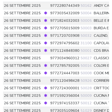
26 SETTEMBRE 2025
9772280744349
50162
ANDY CA
26 SETTEMBRE 2025
9773035432009
50004
BALLERINE
26 SETTEMBRE 2025
9771824032003
50005
BELLE E I
26 SETTEMBRE 2025
9772705015009
50003
BURDA E
26 SETTEMBRE 2025
9771720703908
50032
CALEND,
26 SETTEMBRE 2025
9772974795602
31100
CAPOLAVOR
26 SETTEMBRE 2025
9771124848380
50001
CDS BRAI
26 SETTEMBRE 2025
9773034960312
50027
CLASSICI
26 SETTEMBRE 2025
9772785792005
50016
COLORI E 
26 SETTEMBRE 2025
9772724447003
50008
COOK MEN
26 SETTEMBRE 2025
9771120498428
50926
CORRIERE
26 SETTEMBRE 2025
9772724300001
50028
CRITTOGR
26 SETTEMBRE 2025
9771592356004
50009
CUCINA N
26 SETTEMBRE 2025
9771974153337
50012
CUCINA T
26 SETTEMBRE 2025
9773035109604
51029
DISNEY D