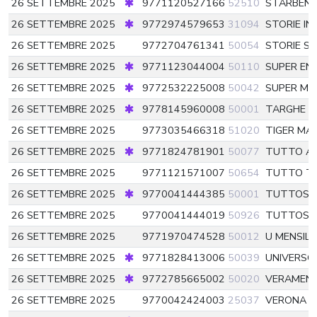
26 SETTEMBRE 2025
9771120527166
52510
STARBEN
26 SETTEMBRE 2025
9772974579653
31094
STORIE IN
26 SETTEMBRE 2025
9772704761341
50054
STORIE S
26 SETTEMBRE 2025
9771123044004
50110
SUPER EN
26 SETTEMBRE 2025
9772532225008
50042
SUPER M
26 SETTEMBRE 2025
9778145960008
50001
TARGHE
5
26 SETTEMBRE 2025
9773035466318
51020
TIGER MA
26 SETTEMBRE 2025
9771824781901
50077
TUTTO A
26 SETTEMBRE 2025
9771121571007
50654
TUTTO T
26 SETTEMBRE 2025
9770041444385
50001
TUTTOS
26 SETTEMBRE 2025
9770041444019
50926
TUTTOS
26 SETTEMBRE 2025
9771970474528
50012
U MENSILE
26 SETTEMBRE 2025
9771828413006
50039
UNIVERSO
26 SETTEMBRE 2025
9772785665002
50020
VERAMENT
26 SETTEMBRE 2025
9770042424003
25037
VERONA F