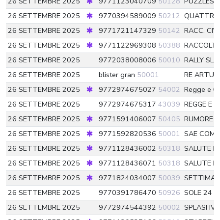
26 SETTEMBRE 2025
9771123040709
50128
PUZZLES 
26 SETTEMBRE 2025
9770394589009
50212
QUATTRO
26 SETTEMBRE 2025
9771721147329
50142
RACC. CIV
26 SETTEMBRE 2025
9771122969308
50388
RACCOLTA
26 SETTEMBRE 2025
9772038008006
50010
RALLY SL
26 SETTEMBRE 2025
blister gran
50001
RE ARTU
26 SETTEMBRE 2025
9772974675027
54002
Regge e Ca
26 SETTEMBRE 2025
9772974675317
43039
REGGE E C
26 SETTEMBRE 2025
9771591406007
50405
RUMORE
5
26 SETTEMBRE 2025
9771592820536
50001
SAE COMI
26 SETTEMBRE 2025
9771128436002
50318
SALUTE 
26 SETTEMBRE 2025
9771128436071
50318
SALUTE N
26 SETTEMBRE 2025
9771824034007
50039
SETTIMAN
26 SETTEMBRE 2025
9770391786470
50926
SOLE 24 O
26 SETTEMBRE 2025
9772974544392
50002
SPLASHVA