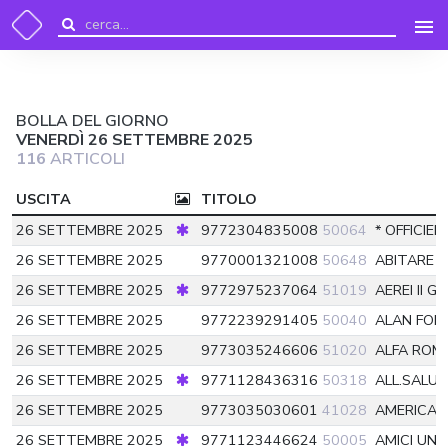
BOLLA DEL GIORNO
VENERDÌ 26 SETTEMBRE 2025
116
ARTICOLI
USCITA
TITOLO
26 SETTEMBRE 2025
9772304835008
50064
* OFFICIEL
26 SETTEMBRE 2025
9770001321008
50648
ABITARE
5
26 SETTEMBRE 2025
9772975237064
51019
AEREI II 
26 SETTEMBRE 2025
9772239291405
50040
ALAN FOR
26 SETTEMBRE 2025
9773035246606
51020
ALFA ROM
26 SETTEMBRE 2025
9771128436316
50318
ALL.SALU
26 SETTEMBRE 2025
9773035030601
41028
AMERICAN
26 SETTEMBRE 2025
9771123446624
50005
AMICI UN