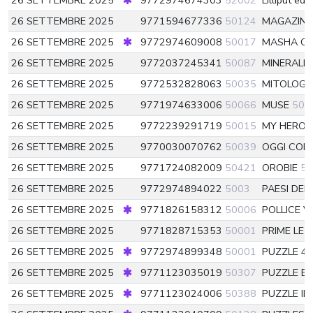
26 SETTEMBRE 2025
9772974674303
52002
Lilliput ed
26 SETTEMBRE 2025
9771594677336
50124
MAGAZINE
26 SETTEMBRE 2025
9772974609008
50017
MASHA OR
26 SETTEMBRE 2025
9772037245341
50087
MINERALI
26 SETTEMBRE 2025
9772532828063
50035
MITOLOGI
26 SETTEMBRE 2025
9771974633006
50066
MUSE
500
26 SETTEMBRE 2025
9772239291719
50015
MY HERO 
26 SETTEMBRE 2025
9770030070762
50039
OGGI COM
26 SETTEMBRE 2025
9771724082009
50421
OROBIE
50
26 SETTEMBRE 2025
9772974894022
5003
PAESI DE
26 SETTEMBRE 2025
9771826158312
50006
POLLICE V
26 SETTEMBRE 2025
9771828715353
50001
PRIME LEZI
26 SETTEMBRE 2025
9772974899348
50001
PUZZLE 4
26 SETTEMBRE 2025
9771123035019
50307
PUZZLE BE
26 SETTEMBRE 2025
9771123024006
50388
PUZZLE IN