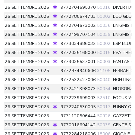
26 SETTEMBRE 2025
9772704695370
50016
DIVERTIAM
26 SETTEMBRE 2025
9772785674783
50002
ECO GEO 
26 SETTEMBRE 2025
9772704673002
50036
ENIGMIST
26 SETTEMBRE 2025
9772499707104
50039
ENIGMISTI
26 SETTEMBRE 2025
9773034886032
50002
ESP BLUE
26 SETTEMBRE 2025
9772035168000
50015
EVA TREM
26 SETTEMBRE 2025
9773035537001
50003
FANTASIA
26 SETTEMBRE 2025
9772974940606
31105
FERRARI 3
26 SETTEMBRE 2025
9772532427006
50040
FIGHTING
26 SETTEMBRE 2025
9772421398073
50054
FILOSOFIA
26 SETTEMBRE 2025
9772239699003
52510
FOCUS WI
26 SETTEMBRE 2025
9772240530005
50017
FUNNY G
26 SETTEMBRE 2025
9771120506444
50926
GAZZETTA
26 SETTEMBRE 2025
9770016694142
50039
GENTE S
26 SETTEMBRE 2025
9772284218006
18006
GIOCA E C