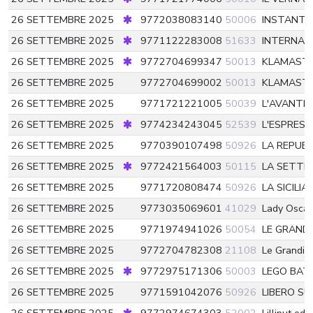
26 SETTEMBRE 2025
9772038083140
50006
INSTANT 
26 SETTEMBRE 2025
9771122283008
51633
INTERNAZ
26 SETTEMBRE 2025
9772704699347
50013
KLAMASTE
26 SETTEMBRE 2025
9772704699002
50013
KLAMASTE
26 SETTEMBRE 2025
9771721221005
50039
L'AVANTI
26 SETTEMBRE 2025
9774234243045
52539
L'ESPRES
26 SETTEMBRE 2025
9770390107498
50926
LA REPUB
26 SETTEMBRE 2025
9772421564003
50115
LA SETTI
26 SETTEMBRE 2025
9771720808474
50926
LA SICILIA
26 SETTEMBRE 2025
9773035069601
41029
Lady Oscar
26 SETTEMBRE 2025
9771974941026
50054
LE GRANDI
26 SETTEMBRE 2025
9772704782308
21108
Le Grandi 
26 SETTEMBRE 2025
9772975171306
50003
LEGO BAT
26 SETTEMBRE 2025
9771591042076
50926
LIBERO S