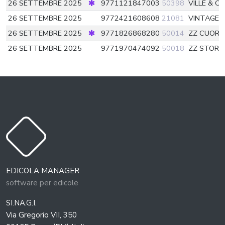
26 SETTEMBRE 2025
9771121847003
50398
VILLE & C
26 SETTEMBRE 2025
9772421608608
21081
VINTAGE 
26 SETTEMBRE 2025
9771826868280
50014
ZZ CUORE
26 SETTEMBRE 2025
9771970474092
50018
ZZ STORI
EDICOLA MANAGER
software per edicole
SI.NA.G.I.
Via Gregorio VII, 350