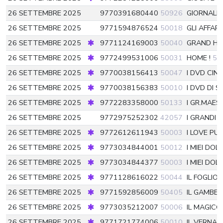
26 SETTEMBRE 2025
9770391680440
50926
GIORNALE D
26 SETTEMBRE 2025
9771594876524
50018
GLI AFFAR
26 SETTEMBRE 2025
9771124169003
50040
GRAND H
26 SETTEMBRE 2025
9772499531006
50031
HOME !
50
26 SETTEMBRE 2025
9770038156413
50047
I DVD CIN
26 SETTEMBRE 2025
9770038156383
50010
I DVD DI S
26 SETTEMBRE 2025
9772283358000
50133
I GR.MAES
26 SETTEMBRE 2025
9772975252302
42057
I GRANDI L
26 SETTEMBRE 2025
9772612611943
50003
I LOVE PU
26 SETTEMBRE 2025
9773034844001
50012
I MIEI DOL
26 SETTEMBRE 2025
9773034844377
50003
I MIEI DOL
26 SETTEMBRE 2025
9771128616022
50044
IL FOGLIO
26 SETTEMBRE 2025
9771592856009
50405
IL GAMBE
26 SETTEMBRE 2025
9773035212007
50006
IL MAGIC
26 SETTEMBRE 2025
9771721774006
50010
IL VERNAC