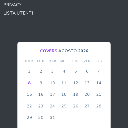
PRIVACY
LISTA UTENTI
COVERS
AGOSTO 2026
DOM
LUN
MAR
MER
GIO
VEN
SAB
1
2
3
4
5
6
7
8
9
10
11
12
13
14
15
16
17
18
19
20
21
22
23
24
25
26
27
28
29
30
31