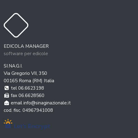
EDICOLA MANAGER
software per edicole
SI.NA.G.I.
Via Gregorio VII, 350
00165 Roma (RM) Italia
tel 06.6623198
fax 06.6628560
email info@sinaginazionale.it
cod. fisc. 04967941008