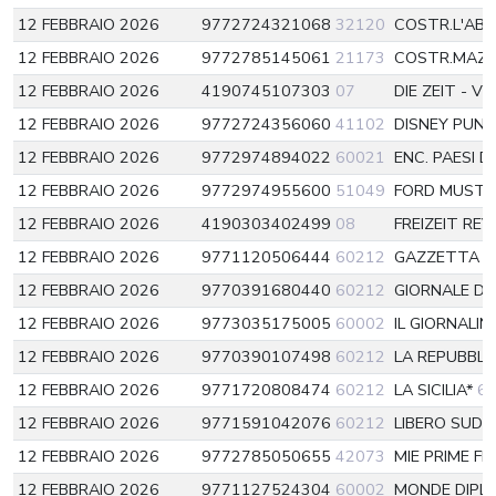
12 FEBBRAIO 2026
9772724321068
32120
COSTR.L'ABA
12 FEBBRAIO 2026
9772785145061
21173
COSTR.MAZI
12 FEBBRAIO 2026
4190745107303
07
DIE ZEIT - 
12 FEBBRAIO 2026
9772724356060
41102
DISNEY PUN
12 FEBBRAIO 2026
9772974894022
60021
ENC. PAESI 
12 FEBBRAIO 2026
9772974955600
51049
FORD MUSTA
12 FEBBRAIO 2026
4190303402499
08
FREIZEIT RE
12 FEBBRAIO 2026
9771120506444
60212
GAZZETTA D
12 FEBBRAIO 2026
9770391680440
60212
GIORNALE DI 
12 FEBBRAIO 2026
9773035175005
60002
IL GIORNALIN
12 FEBBRAIO 2026
9770390107498
60212
LA REPUBBL
12 FEBBRAIO 2026
9771720808474
60212
LA SICILIA*
6
12 FEBBRAIO 2026
9771591042076
60212
LIBERO SUD
12 FEBBRAIO 2026
9772785050655
42073
MIE PRIME FI
12 FEBBRAIO 2026
9771127524304
60002
MONDE DIPL