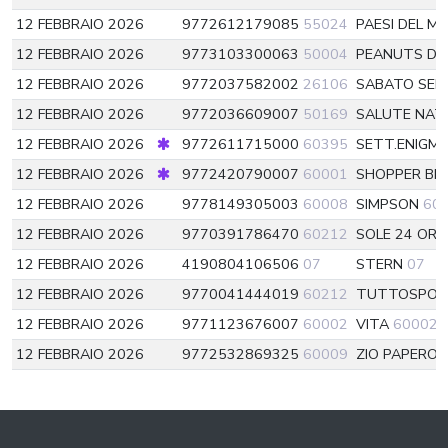
12 FEBBRAIO 2026
9772612179085
55024
PAESI DEL M
12 FEBBRAIO 2026
9773103300063
50004
PEANUTS DI
12 FEBBRAIO 2026
9772037582002
26106
SABATO SE
12 FEBBRAIO 2026
9772036609007
50169
SALUTE NAT
12 FEBBRAIO 2026
9772611715000
60395
SETT.ENIGM.
12 FEBBRAIO 2026
9772420790007
60001
SHOPPER BI
12 FEBBRAIO 2026
9778149305003
60008
SIMPSON
60
12 FEBBRAIO 2026
9770391786470
60212
SOLE 24 ORE 
12 FEBBRAIO 2026
4190804106506
07
STERN
07
12 FEBBRAIO 2026
9770041444019
60212
TUTTOSPO
12 FEBBRAIO 2026
9771123676007
60002
VITA
60002
12 FEBBRAIO 2026
9772532869325
60009
ZIO PAPERON