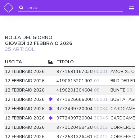
BOLLA DEL GIORNO
GIOVEDÌ 12 FEBBRAIO 2026
35
ARTICOLI
USCITA
TITOLO
12 FEBBRAIO 2026
9771591167038
60001
AMOR XE CO
12 FEBBRAIO 2026
4190615201902
07
BILD DER FR
12 FEBBRAIO 2026
4190201304604
08
BUNTE
08
12 FEBBRAIO 2026
9771826666008
50001
BUSTA FASH
12 FEBBRAIO 2026
9772499720004
20034
CARDGAME C
12 FEBBRAIO 2026
9772499720004
30045
CARDGAME C
12 FEBBRAIO 2026
9771120498428
60212
CORRIERE DE
12 FEBBRAIO 2026
9772531326461
60212
CORRIERE D