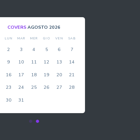
COVERS
AGOSTO 2026
M
LUN
MAR
MER
GIO
VEN
SAB
DO
2
3
4
5
6
7
1
9
10
11
12
13
14
8
16
17
18
19
20
21
15
23
24
25
26
27
28
22
30
31
29