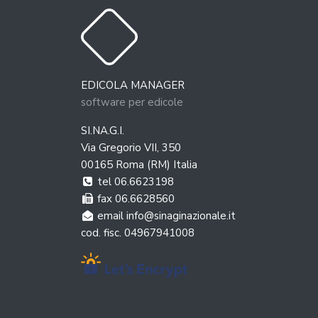
COVERS
AGOSTO 2026
EDICOLA MANAGER
LUN
MAR
MER
GIO
VEN
SAB
DOM
software per edicole
2
3
4
5
6
7
1
SI.NA.G.I.
9
10
11
12
13
14
8
Via Gregorio VII, 350
00165 Roma (RM) Italia
16
17
18
19
20
21
15
tel 06.6623198
23
24
25
26
27
28
22
fax 06.6628560
email info@sinaginazionale.it
30
31
29
cod. fisc. 04967941008