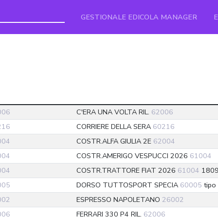
GESTIONALE EDICOLA MANAGER
006
C'ERA UNA VOLTA RIL.
62006
216
CORRIERE DELLA SERA
60216
004
COSTR.ALFA GIULIA 2E
62004
004
COSTR.AMERIGO VESPUCCI 2026
61004
004
COSTR.TRATTORE FIAT 2026
61004
1809
005
DORSO TUTTOSPORT SPECIA
60005
tipo 
002
ESPRESSO NAPOLETANO
26002
006
FERRARI 330 P4 RIL.
62006