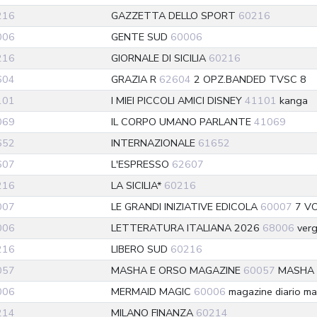
216
GAZZETTA DELLO SPORT
60216
006
GENTE SUD
60006
216
GIORNALE DI SICILIA
60216
604
GRAZIA R
62604
2 OPZ.BANDED TVSC 8
101
I MIEI PICCOLI AMICI DISNEY
41101
kanga
069
IL CORPO UMANO PARLANTE
41069
652
INTERNAZIONALE
61652
607
L'ESPRESSO
62607
216
LA SICILIA*
60216
007
LE GRANDI INIZIATIVE EDICOLA
60007
7 VO
006
LETTERATURA ITALIANA 2026
68006
ver
216
LIBERO SUD
60216
057
MASHA E ORSO MAGAZINE
60057
MASHA 
006
MERMAID MAGIC
60006
magazine diario ma
214
MILANO FINANZA
60214