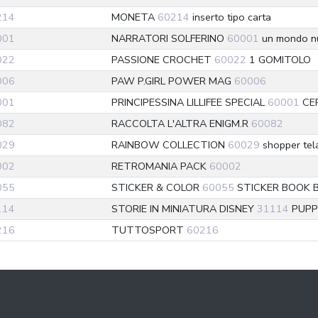
214
MONETA
60214
inserto tipo carta
001
NARRATORI SOLFERINO
60001
un mondo nuo
022
PASSIONE CROCHET
60022
1 GOMITOLO
006
PAW P.GIRL POWER MAG
60006
001
PRINCIPESSINA LILLIFEE SPECIAL
60001
CE
082
RACCOLTA L'ALTRA ENIGM.R
60082
029
RAINBOW COLLECTION
60029
shopper tela
002
RETROMANIA PACK
60002
055
STICKER & COLOR
60055
STICKER BOOK 
114
STORIE IN MINIATURA DISNEY
31114
PUPP
216
TUTTOSPORT
60216