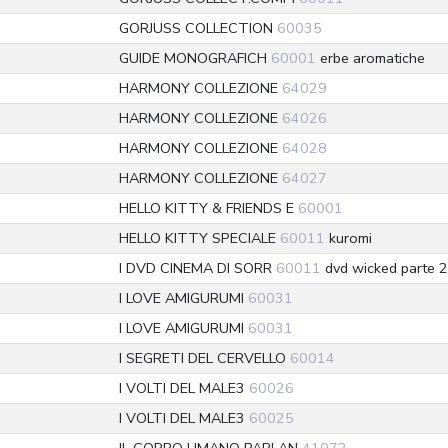
GORJUSS COLLECTION
60035
GUIDE MONOGRAFICH
60001
erbe aromatiche
HARMONY COLLEZIONE
64029
HARMONY COLLEZIONE
64026
HARMONY COLLEZIONE
64028
HARMONY COLLEZIONE
64027
HELLO KITTY & FRIENDS E
60001
HELLO KITTY SPECIALE
60011
kuromi
I DVD CINEMA DI SORR
60011
dvd wicked parte 2
I LOVE AMIGURUMI
60031
I LOVE AMIGURUMI
60031
I SEGRETI DEL CERVELLO
60014
I VOLTI DEL MALE3
60026
I VOLTI DEL MALE3
60025