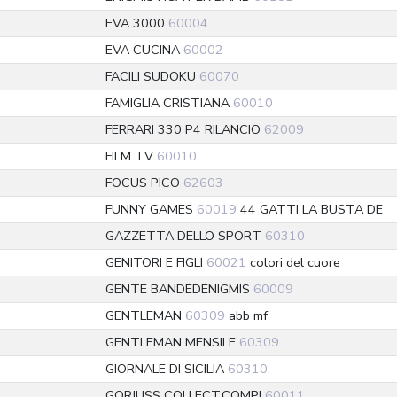
EVA 3000
60004
EVA CUCINA
60002
FACILI SUDOKU
60070
FAMIGLIA CRISTIANA
60010
FERRARI 330 P4 RILANCIO
62009
FILM TV
60010
FOCUS PICO
62603
FUNNY GAMES
60019
44 GATTI LA BUSTA DE
GAZZETTA DELLO SPORT
60310
GENITORI E FIGLI
60021
colori del cuore
GENTE BANDEDENIGMIS
60009
GENTLEMAN
60309
abb mf
GENTLEMAN MENSILE
60309
GIORNALE DI SICILIA
60310
GORJUSS COLLECT.COMPI
60011