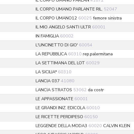
IL CORPO UMANO PARLAN
41072
IL CORPO UMANO PARLANTE RIL.
52047
IL CORPO UMANO12
60025
femore sinistra
IL MIO ANGELO SANTI ULTR
60001
IN FAMIGLIA
60002
L'UNCINETTO DI GIO'
60054
LA REPUBBLICA
60310
rep.palermitana
LA SETTIMANA DEL LOT
60029
LA SICILIA*
60310
LANCIA 037
41080
LANCIA STRATOS
53062
da costr
LE APPASSIONATE
60001
LE GRANDI INIZ. EDICOLA
60010
LE RICETTE PERDIPESO
60150
LEGGENDE DELLA MODA3
60020
CALVIN KLEIN