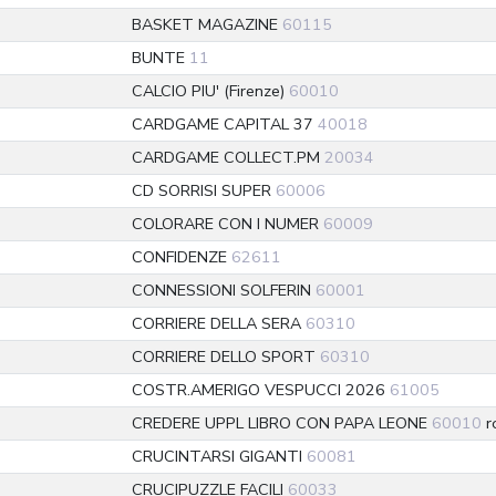
BASKET MAGAZINE
60115
BUNTE
11
CALCIO PIU' (Firenze)
60010
CARDGAME CAPITAL 37
40018
CARDGAME COLLECT.PM
20034
CD SORRISI SUPER
60006
COLORARE CON I NUMER
60009
CONFIDENZE
62611
CONNESSIONI SOLFERIN
60001
CORRIERE DELLA SERA
60310
CORRIERE DELLO SPORT
60310
COSTR.AMERIGO VESPUCCI 2026
61005
CREDERE UPPL LIBRO CON PAPA LEONE
60010
ro
CRUCINTARSI GIGANTI
60081
CRUCIPUZZLE FACILI
60033