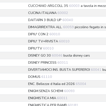
CUCCHIAIO ARG.COLL 35
60003
a tavola in mezz
CUCINA ITALIANA
60002
DAITARN 3 BUILD UP
60040
DIMAGRIREXTRA ALL.
60059
piccolino fegato in 
DIPIU' CON 2
60010
DIPIU' TV+RIVISTA
60010
DIPIU'TV
60010
DISNEY GO 30
60046
busta disney cars
DISNEY PRINCESS
60311
DIVERTIAMOCI INS. BUSTA SUPEREROI
60041
bu
DOMUS
61110
ENC. Bellezze d Italia ed 2026
65004
ENIGM.SENZA SCHEMI
60093
ENIGMISTICA MIA
60011
ENIGMISTICA PER BAMB
60181