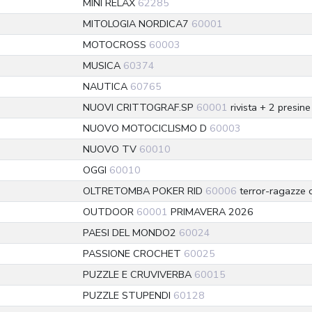
MINI RELAX
62285
MITOLOGIA NORDICA7
60001
MOTOCROSS
60003
MUSICA
60374
NAUTICA
60765
NUOVI CRITTOGRAF.SP
60001
rivista + 2 presine
NUOVO MOTOCICLISMO D
60003
NUOVO TV
60010
OGGI
60010
OLTRETOMBA POKER RID
60006
terror-ragazze 
OUTDOOR
60001
PRIMAVERA 2026
PAESI DEL MONDO2
60024
PASSIONE CROCHET
60025
PUZZLE E CRUVIVERBA
60015
PUZZLE STUPENDI
60128