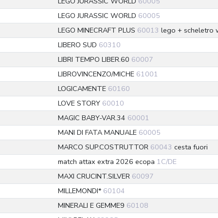
LEGO JURASSIC WORLD
60005
LEGO JURASSIC WORLD
60005
LEGO MINECRAFT PLUS
60013
lego + scheletro 
LIBERO SUD
60310
LIBRI TEMPO LIBER.60
60007
LIBROVINCENZO/MICHE
61001
LOGICAMENTE
60160
LOVE STORY
60010
MAGIC BABY-VAR.34
60001
MANI DI FATA MANUALE
60005
MARCO SUP.COSTRUTTOR
60043
cesta fuori
match attax extra 2026 ecopa
1C/DE
MAXI CRUCINT.SILVER
60097
MILLEMONDI*
60104
MINERALI E GEMME9
60108