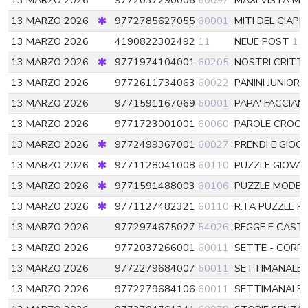
13 MARZO 2026
9772037290006
60097
MAXI VISTA M
13 MARZO 2026
9772785627055
60001
MITI DEL GIAP
13 MARZO 2026
4190822302492
11
NEUE POST
11
13 MARZO 2026
9771974104001
60205
NOSTRI CRITT
13 MARZO 2026
9772611734063
60022
PANINI JUNIOR 
13 MARZO 2026
9771591167069
60001
PAPA' FACCIA
13 MARZO 2026
9771723001001
60060
PAROLE CROCI
13 MARZO 2026
9772499367001
60027
PRENDI E GIOC
13 MARZO 2026
9771128041008
60110
PUZZLE GIOVAN
13 MARZO 2026
9771591488003
60106
PUZZLE MODER
13 MARZO 2026
9771127482321
60110
R.TA PUZZLE R
13 MARZO 2026
9772974675027
54026
REGGE E CASTE
13 MARZO 2026
9772037266001
60011
SETTE - CORR
13 MARZO 2026
9772279684007
60011
SETTIMANALE
13 MARZO 2026
9772279684106
60011
SETTIMANALE