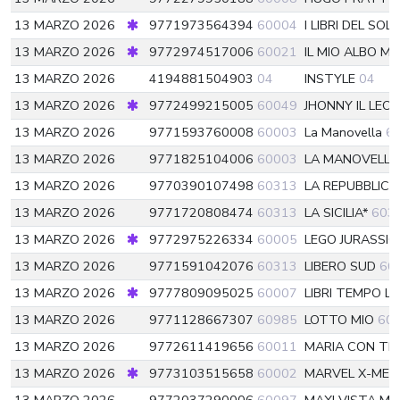
13 MARZO 2026
9771973564394
60004
I LIBRI DEL SOL
13 MARZO 2026
9772974517006
60021
IL MIO ALBO M
13 MARZO 2026
4194881504903
04
INSTYLE
04
13 MARZO 2026
9772499215005
60049
JHONNY IL LEO
13 MARZO 2026
9771593760008
60003
La Manovella
6
13 MARZO 2026
9771825104006
60003
LA MANOVELL
13 MARZO 2026
9770390107498
60313
LA REPUBBLIC
13 MARZO 2026
9771720808474
60313
LA SICILIA*
603
13 MARZO 2026
9772975226334
60005
LEGO JURASSI
13 MARZO 2026
9771591042076
60313
LIBERO SUD
60
13 MARZO 2026
9777809095025
60007
LIBRI TEMPO LI
13 MARZO 2026
9771128667307
60985
LOTTO MIO
60
13 MARZO 2026
9772611419656
60011
MARIA CON TE
13 MARZO 2026
9773103515658
60002
MARVEL X-MEN