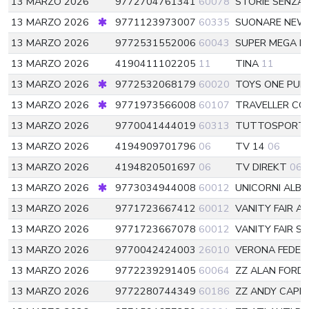
13 MARZO 2026
9772704761341
60078
STORIE SENZA
13 MARZO 2026
9771123973007
60335
SUONARE NE
13 MARZO 2026
9772531552006
60043
SUPER MEGA D
13 MARZO 2026
4190411102205
11
TINA
11
13 MARZO 2026
9772532068179
60020
TOYS ONE PUP
13 MARZO 2026
9771973566008
60107
TRAVELLER C
13 MARZO 2026
9770041444019
60313
TUTTOSPORT
13 MARZO 2026
4194909701796
06
TV 14
06
13 MARZO 2026
4194820501697
06
TV DIREKT
06
13 MARZO 2026
9773034944008
60012
UNICORNI ALB
13 MARZO 2026
9771723667412
60012
VANITY FAIR A
13 MARZO 2026
9771723667078
60012
VANITY FAIR SP
13 MARZO 2026
9770042424003
26010
VERONA FEDEL
13 MARZO 2026
9772239291405
60064
ZZ ALAN FORD
13 MARZO 2026
9772280744349
60186
ZZ ANDY CAPP