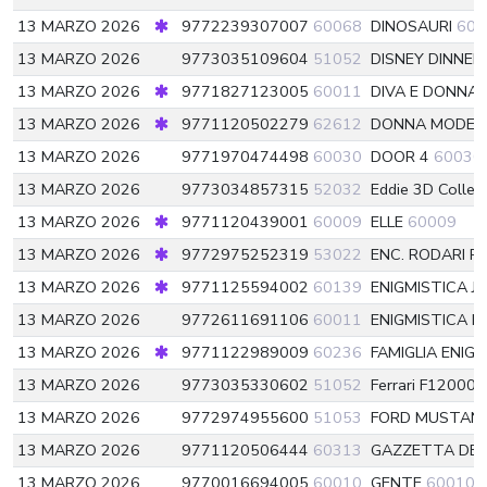
13 MARZO 2026
9772239307007
60068
DINOSAURI
600
13 MARZO 2026
9773035109604
51052
DISNEY DINNER
13 MARZO 2026
9771827123005
60011
DIVA E DONNA
13 MARZO 2026
9771120502279
62612
DONNA MODE
13 MARZO 2026
9771970474498
60030
DOOR 4
60030
13 MARZO 2026
9773034857315
52032
Eddie 3D Collec
13 MARZO 2026
9771120439001
60009
ELLE
60009
13 MARZO 2026
9772975252319
53022
ENC. RODARI R
13 MARZO 2026
9771125594002
60139
ENIGMISTICA J
13 MARZO 2026
9772611691106
60011
ENIGMISTICA M
13 MARZO 2026
9771122989009
60236
FAMIGLIA ENIG
13 MARZO 2026
9773035330602
51052
Ferrari F12000
13 MARZO 2026
9772974955600
51053
FORD MUSTANG
13 MARZO 2026
9771120506444
60313
GAZZETTA DE
13 MARZO 2026
9770016694005
60010
GENTE
60010