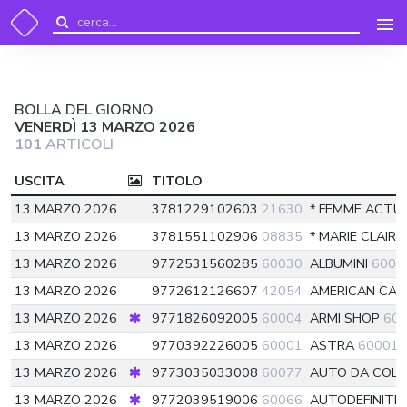
BOLLA DEL GIORNO
VENERDÌ 13 MARZO 2026
101
ARTICOLI
USCITA
TITOLO
13 MARZO 2026
3781229102603
21630
* FEMME ACTU
13 MARZO 2026
3781551102906
08835
* MARIE CLAIR
13 MARZO 2026
9772531560285
60030
ALBUMINI
6003
13 MARZO 2026
9772612126607
42054
AMERICAN CA
13 MARZO 2026
9771826092005
60004
ARMI SHOP
60
13 MARZO 2026
9770392226005
60001
ASTRA
60001
13 MARZO 2026
9773035033008
60077
AUTO DA COLL
13 MARZO 2026
9772039519006
60066
AUTODEFINITI F