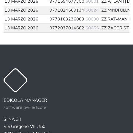
13 MARZO 2026
9771594677350
60001
ZZ ATLANTI DI
13 MARZO 2026
9771824569134
60024
ZZ MINDFULLN
13 MARZO 2026
9773103236003
60030
ZZ RAT-MAN C
13 MARZO 2026
9772037014602
60055
ZZ ZAGOR STR
EDICOLA MANAGER
software per edicole
SI.NA.G.I.
Via Gregorio VII, 350