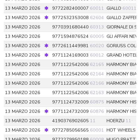
13 MARZO 2026
9772282400007
60011
GIALLO
60011
13 MARZO 2026
9772532353008
62604
GIALLO ZAFFE
13 MARZO 2026
9770391680440
60313
GIORNALE DI SI
13 MARZO 2026
9771594876524
60005
GLI AFFARI NE
13 MARZO 2026
9772611449981
60020
GORJUSS COLL
13 MARZO 2026
9771124169003
60012
GRAND HOTEL
13 MARZO 2026
9771122542006
62165
HARMONY BIA
13 MARZO 2026
9771122542006
62164
HARMONY BIA
13 MARZO 2026
9771122542006
62166
HARMONY BIA
13 MARZO 2026
9771122542006
62163
HARMONY BIA
13 MARZO 2026
9771124732009
60875
HARMONY HIS
13 MARZO 2026
9771124732009
60876
HARMONY HIS
13 MARZO 2026
4190376902605
11
HOERZU
11
13 MARZO 2026
9772785056565
60001
HOT WHEELS T
13 MARZO 2026
9772279950188
60008
HUGO PRATT
6