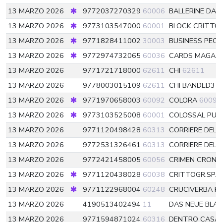
13 MARZO 2026
9772037270329
60006
BALLERINE DA
13 MARZO 2026
9773103547000
60001
BLOCK CRITTO
13 MARZO 2026
9771828411002
30003
BUSINESS PEO
13 MARZO 2026
9772974732065
60036
CARDS MAGAZI
13 MARZO 2026
9771721718000
62611
CHI
62611
13 MARZO 2026
9778003015109
62611
CHI BANDED3
6
13 MARZO 2026
9771970658003
60092
COLORA
60092
13 MARZO 2026
9773103525008
60001
COLOSSAL PUZ
13 MARZO 2026
9771120498428
60313
CORRIERE DEL
13 MARZO 2026
9772531326461
60313
CORRIERE DEL
13 MARZO 2026
9772421458005
60056
CRIMEN CRON
13 MARZO 2026
9771120438028
60038
CRITTOGR.SP.
13 MARZO 2026
9771122968004
60248
CRUCIVERBA P
13 MARZO 2026
4190513402494
11
DAS NEUE BLA
13 MARZO 2026
9771594871024
60316
DENTRO CASA 