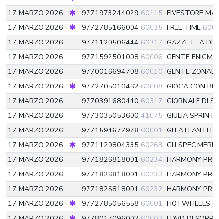
17 MARZO 2026
9771973244029
60115
FIVESTORE MA
17 MARZO 2026
9772785166004
60035
FREE TIME
600
17 MARZO 2026
9771120506444
60317
GAZZETTA DE
17 MARZO 2026
9771592501008
60006
GENTE ENIGMI
17 MARZO 2026
9770016694708
60010
GENTE ZONALE
17 MARZO 2026
9772705010462
60008
GIOCA CON BI
17 MARZO 2026
9770391680440
60317
GIORNALE DI SI
17 MARZO 2026
9773035053600
41075
GIULIA SPRINT
17 MARZO 2026
9771594677978
60001
GLI ATLANTI DI
17 MARZO 2026
9771120804335
60263
GLI SPEC.MERID
17 MARZO 2026
9771826818001
60234
HARMONY PR
17 MARZO 2026
9771826818001
60233
HARMONY PR
17 MARZO 2026
9771826818001
60232
HARMONY PR
17 MARZO 2026
9772785056558
60001
HOTWHEELS C
17 MARZO 2026
9778017096002
60003
I DVD DI SORR.