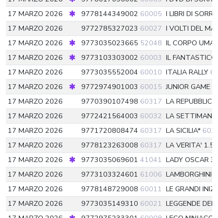
17 MARZO 2026
9778144349002
60005
I LIBRI DI SORRI
17 MARZO 2026
9772785327023
60027
I VOLTI DEL M
17 MARZO 2026
9773035023665
52048
IL CORPO UMAN
17 MARZO 2026
9773103303002
60003
IL FANTASTIC
17 MARZO 2026
9773035552004
60010
ITALIA RALLY
6
17 MARZO 2026
9772974901003
60015
JUNIOR GAME
6
17 MARZO 2026
9770390107498
60317
LA REPUBBLIC
17 MARZO 2026
9772421564003
60032
LA SETTIMANA
17 MARZO 2026
9771720808474
60317
LA SICILIA*
603
17 MARZO 2026
9778123263008
60317
LA VERITA' 1.5
17 MARZO 2026
9773035069601
41041
LADY OSCAR 3
17 MARZO 2026
9773103324601
61006
LAMBORGHINI 
17 MARZO 2026
9778148729008
60011
LE GRANDI INIZ
17 MARZO 2026
9773035149310
60021
LEGGENDE DEL