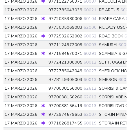
17 MARZO 2026
9771122750371
60007
RACCOLTA ENI
17 MARZO 2026
9772785043039
60021
RE ARTU5
600
17 MARZO 2026
9772035380006
60104
RIFARE CASA
6
17 MARZO 2026
9773035069083
62000
RIL LADY OSCA
17 MARZO 2026
9772532652002
60052
ROAD BOOK
60
17 MARZO 2026
9771124972009
60003
SAMURAI
6000
17 MARZO 2026
9771594570071
60291
SCAMBIA & G.G
17 MARZO 2026
9772421388005
60012
SETT. OGGI EN
17 MARZO 2026
9772785042049
60027
SHERLOCK HO
17 MARZO 2026
9778149305003
60013
SIMPSON
6001
17 MARZO 2026
9770038156000
62612
SORRISI & CAN
17 MARZO 2026
9770038156260
62612
SORRISI ABBIN
17 MARZO 2026
9770038156413
60013
SORRISI DVD C
17 MARZO 2026
9772974579653
62007
STOR.IN MINIA
17 MARZO 2026
9771826817455
60019
STORIA IN RET