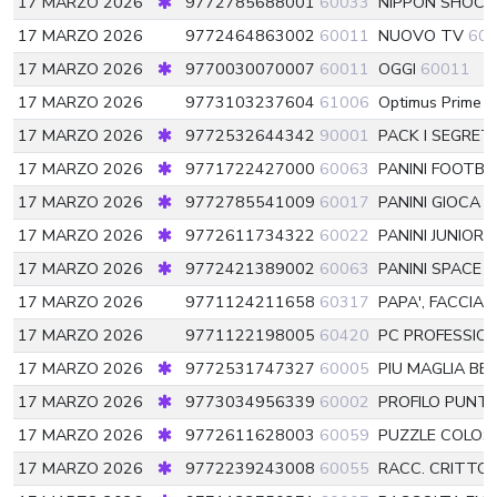
17 MARZO 2026
9772785688001
60033
NIPPON SHOCK
17 MARZO 2026
9772464863002
60011
NUOVO TV
60
17 MARZO 2026
9770030070007
60011
OGGI
60011
17 MARZO 2026
9773103237604
61006
Optimus Prime B
17 MARZO 2026
9772532644342
90001
PACK I SEGRETI
17 MARZO 2026
9771722427000
60063
PANINI FOOTBA
17 MARZO 2026
9772785541009
60017
PANINI GIOCA 
17 MARZO 2026
9772611734322
60022
PANINI JUNIOR 
17 MARZO 2026
9772421389002
60063
PANINI SPACE
6
17 MARZO 2026
9771124211658
60317
PAPA', FACCIA
17 MARZO 2026
9771122198005
60420
PC PROFESSIO
17 MARZO 2026
9772531747327
60005
PIU MAGLIA BE
17 MARZO 2026
9773034956339
60002
PROFILO PUNT
17 MARZO 2026
9772611628003
60059
PUZZLE COLOS
17 MARZO 2026
9772239243008
60055
RACC. CRITTO