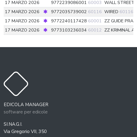
17 MARZO 2026
9772239086001
60003
WALL STREET 
17 MARZO 2026
9772035739002
60116
WIRED
60116
17 MARZO 2026
9772240117428
60001
ZZ GUIDE PRA
17 MARZO 2026
9773103236034
60012
ZZ KRIMINAL 
EDICOLA MANAGER
software per edicole
SI.NA.G.I.
Via Gregorio VII, 350