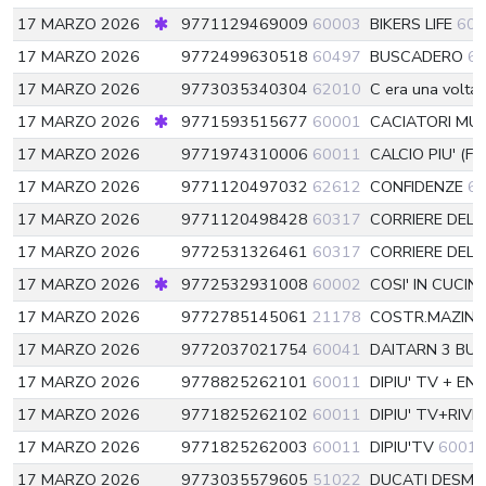
17 MARZO 2026
9771129469009
60003
BIKERS LIFE
600
17 MARZO 2026
9772499630518
60497
BUSCADERO
6
17 MARZO 2026
9773035340304
62010
C era una volta
17 MARZO 2026
9771593515677
60001
CACIATORI MU
17 MARZO 2026
9771974310006
60011
CALCIO PIU' (Fi
17 MARZO 2026
9771120497032
62612
CONFIDENZE
6
17 MARZO 2026
9771120498428
60317
CORRIERE DEL
17 MARZO 2026
9772531326461
60317
CORRIERE DEL
17 MARZO 2026
9772532931008
60002
COSI' IN CUCIN
17 MARZO 2026
9772785145061
21178
COSTR.MAZING
17 MARZO 2026
9772037021754
60041
DAITARN 3 BUI
17 MARZO 2026
9778825262101
60011
DIPIU' TV + EN
17 MARZO 2026
9771825262102
60011
DIPIU' TV+RIV
17 MARZO 2026
9771825262003
60011
DIPIU'TV
6001
17 MARZO 2026
9773035579605
51022
DUCATI DESMO