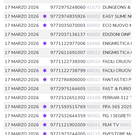
17 MARZO 2026
9772975248060
41073
DUNGEONS & 
17 MARZO 2026
9772974835926
60002
EASY SLIME N
17 MARZO 2026
9773035070003
60003
ECO NUOVO ME
17 MARZO 2026
9772037136137
60002
EDIZIONI DINP
6
17 MARZO 2026
9771122977006
60466
ENIGMISTICA I
17 MARZO 2026
9772611691007
60012
ENIGMISTICA M
17 MARZO 2026
9771122738300
60010
FACILI CRUCIVE
17 MARZO 2026
9771122738799
60031
FACILI CRUCIV
17 MARZO 2026
9772784806000
60013
FANTASTICI P
17 MARZO 2026
9772975164605
52022
FAST & FURIOU
17 MARZO 2026
9772532651302
43109
FERRARI 312 T
17 MARZO 2026
9771593515769
50001
FIFA 365 2025
17 MARZO 2026
9772532644359
90001
FIG. I SEGRETI 
17 MARZO 2026
9771121902009
60011
FILM TV
60011
17 MARZO 2026
9771973244005
60115
FIVESTORE MA