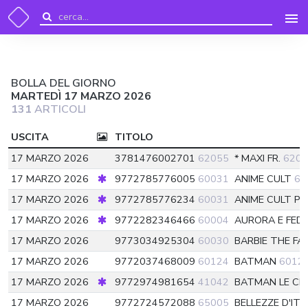
BOLLA DEL GIORNO
MARTEDÌ 17 MARZO 2026
131
ARTICOLI
USCITA
TITOLO
17 MARZO 2026
3781476002701
62055
* MAXI FR.
6205
17 MARZO 2026
9772785776005
60031
ANIME CULT
60
17 MARZO 2026
9772785776234
60031
ANIME CULT P
17 MARZO 2026
9772282346466
60004
AURORA E FED
17 MARZO 2026
9773034925304
60030
BARBIE THE FA
17 MARZO 2026
9772037468009
60124
BATMAN
6012
17 MARZO 2026
9772974981654
41042
BATMAN LE C
17 MARZO 2026
9772724572088
65005
BELLEZZE D'ITA