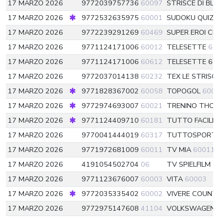
17 MARZO 2026
9772039757736
60097
STRISCE DI BL
17 MARZO 2026
9772532635975
60001
SUDOKU QUIZ
17 MARZO 2026
9772239291269
60469
SUPER EROI CL
17 MARZO 2026
9771124171006
60012
TELESETTE
60
17 MARZO 2026
9771124171006
60612
TELESETTE 6
6
17 MARZO 2026
9772037014138
60232
TEX LE STRISC
17 MARZO 2026
9771828367002
60058
TOPOGOL
600
17 MARZO 2026
9772974693007
60021
TRENINO THO
17 MARZO 2026
9771124409710
60181
TUTTO FACILE
17 MARZO 2026
9770041444019
60317
TUTTOSPORT
17 MARZO 2026
9771972681009
60011
TV MIA
60011
17 MARZO 2026
4191054502704
06
TV SPIELFILM
0
17 MARZO 2026
9771123676007
60003
VITA
60003
17 MARZO 2026
9772035335402
60002
VIVERE COUNT
17 MARZO 2026
9772975147608
41104
VOLKSWAGEN B