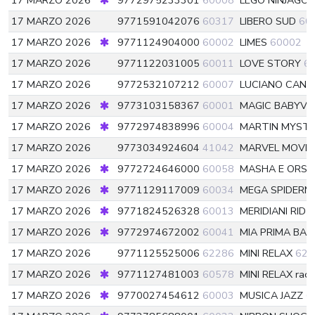
17 MARZO 2026
9772975233301
60008
LEGO NINJAGO
17 MARZO 2026
9771591042076
60317
LIBERO SUD
60
17 MARZO 2026
9771124904000
60002
LIMES
60002
17 MARZO 2026
9771122031005
60011
LOVE STORY
6
17 MARZO 2026
9772532107212
60007
LUCIANO CAN
17 MARZO 2026
9773103158367
60001
MAGIC BABYVA
17 MARZO 2026
9772974838996
60004
MARTIN MYSTE
17 MARZO 2026
9773034924604
41042
MARVEL MOVI
17 MARZO 2026
9772724646000
60058
MASHA E ORSO
17 MARZO 2026
9771129117009
60034
MEGA SPIDER
17 MARZO 2026
9771824526328
60013
MERIDIANI RID
6
17 MARZO 2026
9772974672002
60041
MIA PRIMA BAR
17 MARZO 2026
9771125525006
62286
MINI RELAX
622
17 MARZO 2026
9771127481003
60578
MINI RELAX racc
17 MARZO 2026
9770027454612
60003
MUSICA JAZZ
6