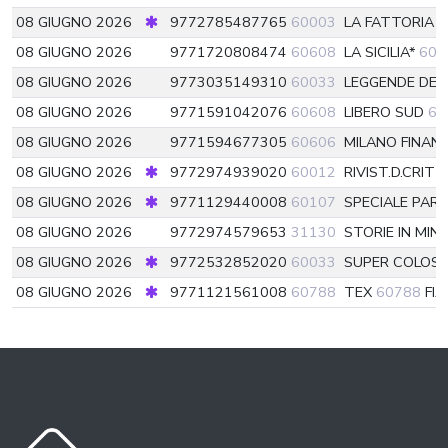
08 GIUGNO 2026
9772785487765
60003
LA FATTORIA D
08 GIUGNO 2026
9771720808474
60608
LA SICILIA*
606
08 GIUGNO 2026
9773035149310
60033
LEGGENDE DE
08 GIUGNO 2026
9771591042076
60608
LIBERO SUD
60
08 GIUGNO 2026
9771594677305
60606
MILANO FINAN
08 GIUGNO 2026
9772974939020
60012
RIVIST.D.CRIT
08 GIUGNO 2026
9771129440008
60107
SPECIALE PAR
08 GIUGNO 2026
9772974579653
31130
STORIE IN MIN
08 GIUGNO 2026
9772532852020
60033
SUPER COLOSS
08 GIUGNO 2026
9771121561008
60788
TEX
60788
FIA