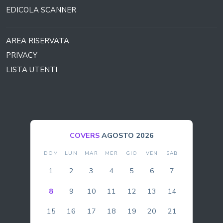
EDICOLA SCANNER
AREA RISERVATA
PRIVACY
LISTA UTENTI
COVERS
AGOSTO 2026
DOM
LUN
MAR
MER
GIO
VEN
SAB
1
2
3
4
5
6
7
8
9
10
11
12
13
14
15
16
17
18
19
20
21