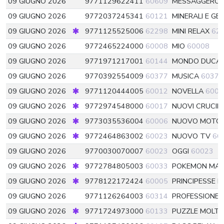
09 GIUGNO 2026
9771129622411
60609
MESSAGGERO
09 GIUGNO 2026
9772037245341
60121
MINERALI E G
09 GIUGNO 2026
9771125525006
62298
MINI RELAX
62
09 GIUGNO 2026
9772465224000
60008
MIO
60008
09 GIUGNO 2026
9771971217001
60144
MONDO DUCA
09 GIUGNO 2026
9770392554009
60377
MUSICA
60377
09 GIUGNO 2026
9771120444005
60012
NOVELLA
6001
09 GIUGNO 2026
9772974548000
60017
NUOVI CRUCIN
09 GIUGNO 2026
9773035536004
60006
NUOVO MOTOC
09 GIUGNO 2026
9772464863002
60023
NUOVO TV
60
09 GIUGNO 2026
9770030070007
60023
OGGI
60023
09 GIUGNO 2026
9772784805003
60033
POKEMON MAG
09 GIUGNO 2026
9778122172424
60005
PRINCIPESSE 
09 GIUGNO 2026
9771126264003
60314
PROFESSIONE 
09 GIUGNO 2026
9771724973000
60133
PUZZLE MOLTO 