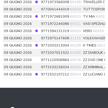
09 GIUGNO 2026
9771973566008
60108
TRAVELLER C
09 GIUGNO 2026
9770041444019
60609
TUTTOSPOR
09 GIUGNO 2026
9771972681009
60023
TV MIA
60023
09 GIUGNO 2026
9771972246086
65021
VASI SPEZIALI 
09 GIUGNO 2026
9771594131319
60020
VERO
60020
09 GIUGNO 2026
9772975147608
41116
VOLKSWAGEN B
09 GIUGNO 2026
9772035313004
60199
X TIMES
6019
09 GIUGNO 2026
9772037021532
60280
ZZ DIABOLIK 
09 GIUGNO 2026
9771120506864
60076
ZZ DVD ONE PI
09 GIUGNO 2026
9773103236034
60024
ZZ KRIMINAL 
09 GIUGNO 2026
9772532107212
60019
ZZ LUCIANO C