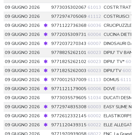
09 GIUGNO 2026
9773035302067
61013
COSTR.TRATT
09 GIUGNO 2026
9772974705069
41112
COSTRUISCI 
09 GIUGNO 2026
9771122736368
60036
CRUCIPUZZLE F
09 GIUGNO 2026
9772035309731
60004
CUCINA DIETE
09 GIUGNO 2026
9772037270343
60007
DINOSAURI DA
09 GIUGNO 2026
9778825262101
60023
DIPIU' TV BAN
09 GIUGNO 2026
9771825262102
60023
DIPIU' TV*
600
09 GIUGNO 2026
9771825262003
60023
DIPIU'TV
6002
09 GIUGNO 2026
9770012537009
61113
DOMUS
61113
09 GIUGNO 2026
9771121179005
60006
DOVE
60006
09 GIUGNO 2026
9773035579605
51034
DUCATI DESMO
09 GIUGNO 2026
9772974835308
60003
EASY SLIME N
09 GIUGNO 2026
9772612332145
60002
ELASTIKORPS 
09 GIUGNO 2026
9771120439315
60022
ELLE ALLEGATI
09 GIUGNO 2026
9771970939058
68022
ENC. La Grande 