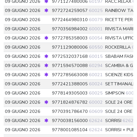
09 GIUGNO 2026
9771127480006
60197
RACC.RELAX
6
09 GIUGNO 2026
9772724259057
60025
RAINBOW TA
09 GIUGNO 2026
9772464980310
60079
RICETTE PER I
09 GIUGNO 2026
9770356984002
60001
RIVISTA MARI
09 GIUGNO 2026
9772785358003
60054
RIVISTA UFFIC
09 GIUGNO 2026
9771129080006
60550
ROCKERILLA
6
09 GIUGNO 2026
9772532037168
60015
SBABAM FASH
09 GIUGNO 2026
9771594570088
60294
SCAMBIA & G.G
09 GIUGNO 2026
9772785663008
60021
SCIENZE KIDS
09 GIUGNO 2026
9772421388005
60024
SETTIMANALE 
09 GIUGNO 2026
9778149305003
60025
SIMPSON
6002
09 GIUGNO 2026
9771824876782
60002
SOLE 24 ORE 
09 GIUGNO 2026
9770391786470
60609
SOLE 24 ORE S
09 GIUGNO 2026
9770038156000
62624
SORRISI
62624
09 GIUGNO 2026
9778001085104
62624
SORRISI + PUB