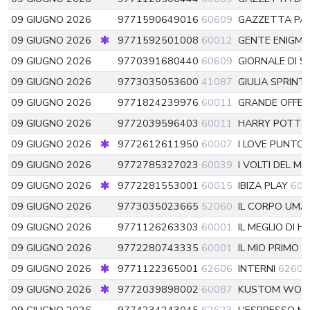
09 GIUGNO 2026
9771590649016
60609
GAZZETTA P
09 GIUGNO 2026
9771592501008
60012
GENTE ENIGMI
09 GIUGNO 2026
9770391680440
60609
GIORNALE DI SI
09 GIUGNO 2026
9773035053600
41087
GIULIA SPRINT
09 GIUGNO 2026
9771824239976
60011
GRANDE OFFE
09 GIUGNO 2026
9772039596403
60011
HARRY POTTE
09 GIUGNO 2026
9772612611950
60007
I LOVE PUNTO
09 GIUGNO 2026
9772785327023
60039
I VOLTI DEL M
09 GIUGNO 2026
9772281553001
60015
IBIZA PLAY
600
09 GIUGNO 2026
9773035023665
52060
IL CORPO UMA
09 GIUGNO 2026
9771126263303
60001
IL MEGLIO DI 
09 GIUGNO 2026
9772280743335
60001
IL MIO PRIMO
09 GIUGNO 2026
9771122365001
62606
INTERNI
62606
09 GIUGNO 2026
9772039898002
60087
KUSTOM WOR