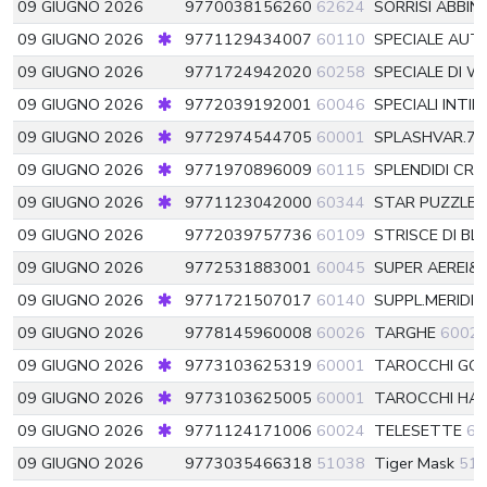
09 GIUGNO 2026
9770038156260
62624
SORRISI ABBIN
09 GIUGNO 2026
9771129434007
60110
SPECIALE AUT
09 GIUGNO 2026
9771724942020
60258
SPECIALE DI W
09 GIUGNO 2026
9772039192001
60046
SPECIALI INTIM
09 GIUGNO 2026
9772974544705
60001
SPLASHVAR.7
09 GIUGNO 2026
9771970896009
60115
SPLENDIDI CR
09 GIUGNO 2026
9771123042000
60344
STAR PUZZLE
09 GIUGNO 2026
9772039757736
60109
STRISCE DI BL
09 GIUGNO 2026
9772531883001
60045
SUPER AEREI&
09 GIUGNO 2026
9771721507017
60140
SUPPL.MERIDI
09 GIUGNO 2026
9778145960008
60026
TARGHE
6002
09 GIUGNO 2026
9773103625319
60001
TAROCCHI GO
09 GIUGNO 2026
9773103625005
60001
TAROCCHI HA
09 GIUGNO 2026
9771124171006
60024
TELESETTE
60
09 GIUGNO 2026
9773035466318
51038
Tiger Mask
51