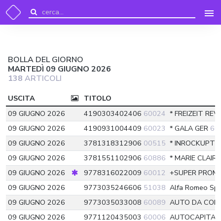
BOLLA DEL GIORNO
MARTEDÌ 09 GIUGNO 2026
138
ARTICOLI
USCITA
TITOLO
09 GIUGNO 2026
4190303402406
60024
* FREIZEIT RE
09 GIUGNO 2026
4190931004409
60023
* GALA GER
60
09 GIUGNO 2026
3781318312906
00515
* INROCKUPTI
09 GIUGNO 2026
3781551102906
60886
* MARIE CLAIR
09 GIUGNO 2026
9778316022009
60012
+SUPER PRO
09 GIUGNO 2026
9773035246606
51038
Alfa Romeo Sp
09 GIUGNO 2026
9773035033008
60089
AUTO DA COL
09 GIUGNO 2026
9771120435003
60006
AUTOCAPITAL