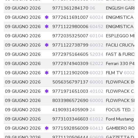
09 GIUGNO 2026
9771361284170
06
ENGLISH GARD
09 GIUGNO 2026
9772611691007
60024
ENIGMISTICA 
09 GIUGNO 2026
9771122980006
60452
ENIGMISTICA
09 GIUGNO 2026
9772035325007
60104
ESP.LEGGO ME
09 GIUGNO 2026
9771122738799
60032
FACILI CRUCIV
09 GIUGNO 2026
9772975164605
52034
FAST & FURIO
09 GIUGNO 2026
9772974940309
62022
Ferrari 330 P4 r
09 GIUGNO 2026
9771121902009
60023
FILM TV
60023
09 GIUGNO 2026
5056356797137
60001
FLOWPACK BOL
09 GIUGNO 2026
9771971651003
40102
FLOWPACK CA
09 GIUGNO 2026
8033986572690
60001
FLOWPACK SL
09 GIUGNO 2026
4190931405909
24
FOCUS TED.
24
09 GIUGNO 2026
9773103346603
61012
Ford Mustang C
09 GIUGNO 2026
9771592856009
60413
GAMBERO RO
09 GIUGNO 2026
9771120506444
60609
GAZZETTA DE