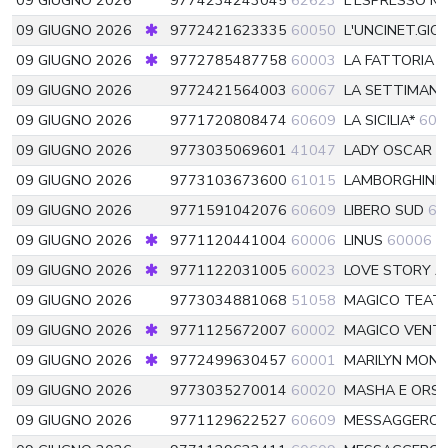
09 GIUGNO 2026
9774234243045
62623
L'ESPRESSO M
09 GIUGNO 2026
9772421623335
60050
L'UNCINET.GIO
09 GIUGNO 2026
9772785487758
60003
LA FATTORIA D
09 GIUGNO 2026
9772421564003
60067
LA SETTIMANA
09 GIUGNO 2026
9771720808474
60609
LA SICILIA*
606
09 GIUGNO 2026
9773035069601
41047
LADY OSCAR 3
09 GIUGNO 2026
9773103673600
61015
LAMBORGHINI 
09 GIUGNO 2026
9771591042076
60609
LIBERO SUD
60
09 GIUGNO 2026
9771120441004
60006
LINUS
60006
09 GIUGNO 2026
9771122031005
60023
LOVE STORY 
09 GIUGNO 2026
9773034881068
51058
MAGICO TEATR
09 GIUGNO 2026
9771125672007
60002
MAGICO VENTO
09 GIUGNO 2026
9772499630457
60001
MARILYN MONR
09 GIUGNO 2026
9773035270014
60020
MASHA E ORS
09 GIUGNO 2026
9771129622527
60609
MESSAGGERO