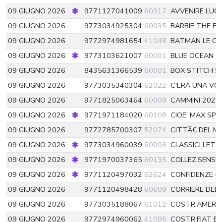
09 GIUGNO 2026
9771127041009
60317
AVVENIRE LUOG
09 GIUGNO 2026
9773034925304
60035
BARBIE THE F
09 GIUGNO 2026
9772974981654
41048
BATMAN LE C
09 GIUGNO 2026
9773103621007
60001
BLUE OCEAN G
09 GIUGNO 2026
8435631366539
60001
BOX STITCH S
09 GIUGNO 2026
9773035340304
62022
C'ERA UNA VO
09 GIUGNO 2026
9771825063464
60009
CAMMINI 2026
09 GIUGNO 2026
9771971184020
60108
CIOE' MAX SPE
09 GIUGNO 2026
9772785700307
52074
CITTÃ€ DEL 
09 GIUGNO 2026
9773034960039
60003
CLASSICI LET
09 GIUGNO 2026
9771970037365
60135
COLLEZ.SENSU
09 GIUGNO 2026
9771120497032
62624
CONFIDENZE
6
09 GIUGNO 2026
9771120498428
60609
CORRIERE DEL
09 GIUGNO 2026
9773035188067
61012
COSTR.AMERI
09 GIUGNO 2026
9772974960062
41085
COSTR.FIAT BA