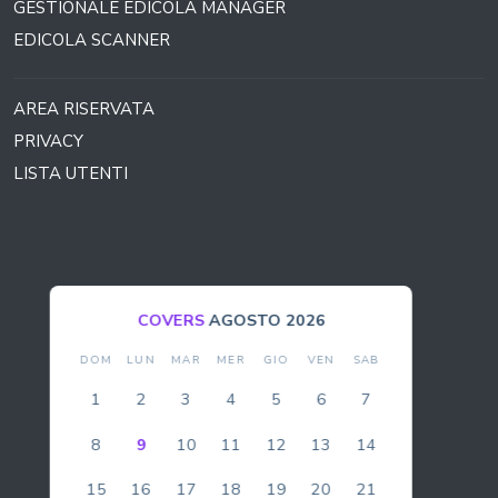
GESTIONALE EDICOLA MANAGER
EDICOLA SCANNER
AREA RISERVATA
PRIVACY
LISTA UTENTI
BOLLA
AGOSTO 2026
DOM
LUN
MAR
MER
GIO
VEN
SAB
1
2
3
4
5
6
7
8
9
10
11
12
13
14
15
16
17
18
19
20
21