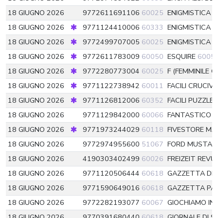
18 GIUGNO 2026
9772611691106
60025
ENIGMISTICA 
18 GIUGNO 2026
9771124410006
60333
ENIGMISTICA 
18 GIUGNO 2026
9772499707005
60025
ENIGMISTICA P
18 GIUGNO 2026
9772611783009
60050
ESQUIRE
6005
18 GIUGNO 2026
9772280773004
60025
F (FEMMINILE C
18 GIUGNO 2026
9771122738942
60011
FACILI CRUCIV
18 GIUGNO 2026
9771126812006
60352
FACILI PUZZLE
18 GIUGNO 2026
9771129842000
60066
FANTASTICO 
18 GIUGNO 2026
9771973244029
60118
FIVESTORE MA
18 GIUGNO 2026
9772974955600
51067
FORD MUSTAN
18 GIUGNO 2026
4190303402499
60026
FREIZEIT REVU
18 GIUGNO 2026
9771120506444
60618
GAZZETTA DE
18 GIUGNO 2026
9771590649016
60618
GAZZETTA P
18 GIUGNO 2026
9772282193077
60067
GIOCHIAMO IN
18 GIUGNO 2026
9770391680440
60618
GIORNALE DI SI