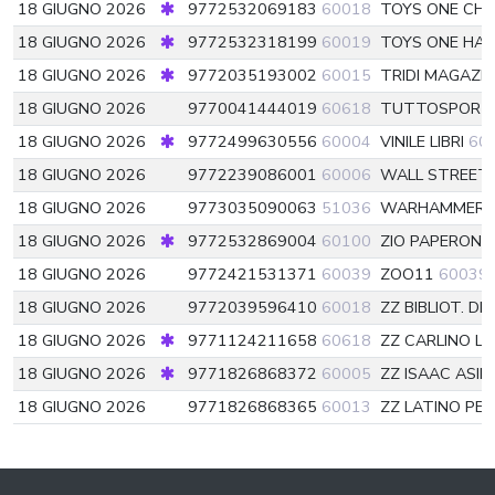
18 GIUGNO 2026
9772532069183
60018
TOYS ONE CHI
18 GIUGNO 2026
9772532318199
60019
TOYS ONE HA
18 GIUGNO 2026
9772035193002
60015
TRIDI MAGAZI
18 GIUGNO 2026
9770041444019
60618
TUTTOSPOR
18 GIUGNO 2026
9772499630556
60004
VINILE LIBRI
60
18 GIUGNO 2026
9772239086001
60006
WALL STREET 
18 GIUGNO 2026
9773035090063
51036
WARHAMMER 
18 GIUGNO 2026
9772532869004
60100
ZIO PAPERONE
18 GIUGNO 2026
9772421531371
60039
ZOO11
60039
18 GIUGNO 2026
9772039596410
60018
ZZ BIBLIOT. D
18 GIUGNO 2026
9771124211658
60618
ZZ CARLINO LI
18 GIUGNO 2026
9771826868372
60005
ZZ ISAAC ASI
18 GIUGNO 2026
9771826868365
60013
ZZ LATINO PE