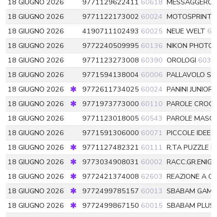
18 GIUGNO 2026
9771129622411
60618
MESSAGGERO
18 GIUGNO 2026
9771122173002
60024
MOTOSPRINT
18 GIUGNO 2026
4190711102493
60025
NEUE WELT
60
18 GIUGNO 2026
9772240509995
60136
NIKON PHOTO
18 GIUGNO 2026
9771123273008
60390
OROLOGI
6039
18 GIUGNO 2026
9771594138004
60006
PALLAVOLO S
18 GIUGNO 2026
9772611734025
60024
PANINI JUNIOR 
18 GIUGNO 2026
9771973773000
60110
PAROLE CROCI
18 GIUGNO 2026
9771123018005
60543
PAROLE MASCH
18 GIUGNO 2026
9771591306000
60071
PICCOLE IDEE
6
18 GIUGNO 2026
9771127482321
60111
R.TA PUZZLE R
18 GIUGNO 2026
9773034908031
60002
RACC.GR.ENIG
18 GIUGNO 2026
9772421374008
62603
REAZIONE A 
18 GIUGNO 2026
9772499785157
60013
SBABAM GAME
18 GIUGNO 2026
9772499867150
60015
SBABAM PLUS