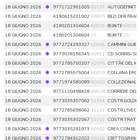
18 GIUGNO 2026
9771722901005
60135
AUTODEFINITI
18 GIUGNO 2026
4190615201902
60025
BILD DER FRAU
18 GIUGNO 2026
4190201304604
60026
BUNTE
60026
18 GIUGNO 2026
4190201304604
25
BUNTE
25
18 GIUGNO 2026
9772724293327
60006
CAMMINI GUID
18 GIUGNO 2026
9770038156345
60011
CD SORRISI SP
18 GIUGNO 2026
9772785700307
52076
CITTÃ€ DEL 
18 GIUGNO 2026
9772785575004
60019
COLLANA EROI
18 GIUGNO 2026
9771974580089
60020
COLLEZIONAL.
18 GIUGNO 2026
9771120498428
60618
CORRIERE DEL
18 GIUGNO 2026
9773035307062
51034
COSTR.GOLDR
18 GIUGNO 2026
9772785698062
41114
COSTR.L'IVEC
18 GIUGNO 2026
9773035302067
61014
COSTR.TRATTO
18 GIUGNO 2026
9773035281973
60002
CREA CON BLUE
18 GIUGNO 2026
9772784912022
60026
CRITTOGR.MA