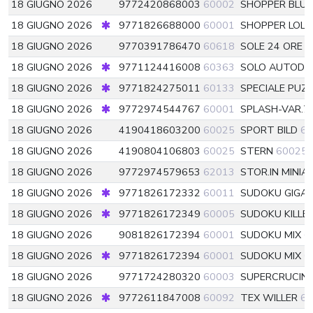
18 GIUGNO 2026
9772420868003
60002
SHOPPER BLU
18 GIUGNO 2026
9771826688000
60001
SHOPPER LOL
18 GIUGNO 2026
9770391786470
60618
SOLE 24 ORE S
18 GIUGNO 2026
9771124416008
60363
SOLO AUTODEF
18 GIUGNO 2026
9771824275011
60133
SPECIALE PUZ
18 GIUGNO 2026
9772974544767
60001
SPLASH-VAR.7
18 GIUGNO 2026
4190418603200
60025
SPORT BILD
60
18 GIUGNO 2026
4190804106803
60025
STERN
60025
18 GIUGNO 2026
9772974579653
62013
STOR.IN MINI
18 GIUGNO 2026
9771826172332
60011
SUDOKU GIGA
18 GIUGNO 2026
9771826172349
60005
SUDOKU KILLE
18 GIUGNO 2026
9081826172394
60001
SUDOKU MIX
6
18 GIUGNO 2026
9771826172394
60001
SUDOKU MIX
0
18 GIUGNO 2026
9771724280320
60003
SUPERCRUCINT
18 GIUGNO 2026
9772611847008
60092
TEX WILLER
60