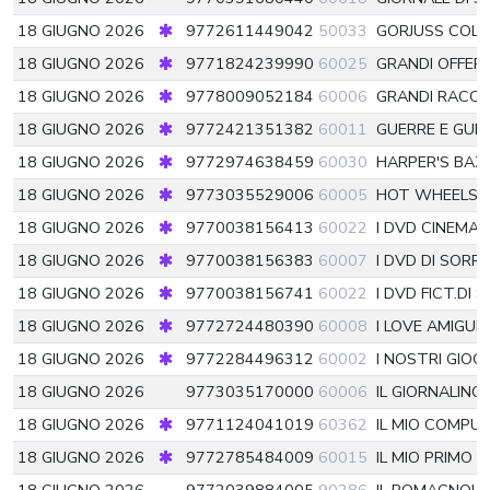
18 GIUGNO 2026
9772611449042
50033
GORJUSS COL
18 GIUGNO 2026
9771824239990
60025
GRANDI OFFER
18 GIUGNO 2026
9778009052184
60006
GRANDI RACCO
18 GIUGNO 2026
9772421351382
60011
GUERRE E GUER
18 GIUGNO 2026
9772974638459
60030
HARPER'S BA
18 GIUGNO 2026
9773035529006
60005
HOT WHEELS 
18 GIUGNO 2026
9770038156413
60022
I DVD CINEMA 
18 GIUGNO 2026
9770038156383
60007
I DVD DI SORRI
18 GIUGNO 2026
9770038156741
60022
I DVD FICT.DI 
18 GIUGNO 2026
9772724480390
60008
I LOVE AMIGUR
18 GIUGNO 2026
9772284496312
60002
I NOSTRI GIOCH
18 GIUGNO 2026
9773035170000
60006
IL GIORNALINO
18 GIUGNO 2026
9771124041019
60362
IL MIO COMPU
18 GIUGNO 2026
9772785484009
60015
IL MIO PRIMO L