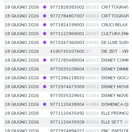
18 GIUGNO 2026
9771828383002
60101
CRITTOGRAFA
18 GIUGNO 2026
9772784807007
60063
CRITTOGRAFIC
18 GIUGNO 2026
9771824199003
60265
CRUCI RELAX
6
18 GIUGNO 2026
9771122969001
60397
CULTURA ENIG
18 GIUGNO 2026
9772047360003
60091
DE LUXE SUD
18 GIUGNO 2026
4190745107600
27
DIE ZEIT - VE
18 GIUGNO 2026
9772785489004
60017
DISNEY COMIC
18 GIUGNO 2026
9773035109604
51066
DISNEY DINNE
18 GIUGNO 2026
9772284218020
60041
DISNEY GIOCA 
18 GIUGNO 2026
9772974673009
50011
DISNEY MOVIE
18 GIUGNO 2026
9773035329651
51034
DISNEY NOVEL
18 GIUGNO 2026
9771120438004
63884
DOMENICA QU
18 GIUGNO 2026
9771120435492
60024
ELLE PROMOZI
18 GIUGNO 2026
9771120439308
60024
ELLE SETT.
60
18 GIUGNO 2026
9772974894022
60039
ENC. PAESI D