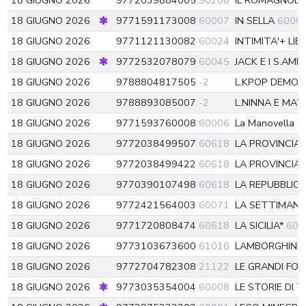
18 GIUGNO 2026
9772039884005
90286
IL ROMAGNOL
18 GIUGNO 2026
9771591173008
60007
IN SELLA
6000
18 GIUGNO 2026
9771121130082
60024
INTIMITA'+ LIB
18 GIUGNO 2026
9772532078079
60045
JACK E I S.AMI
18 GIUGNO 2026
9788804817505
-2
L.KPOP DEMO
18 GIUGNO 2026
9788893085007
-2
L.NINNA E MAT
18 GIUGNO 2026
9771593760008
60006
La Manovella
6
18 GIUGNO 2026
9772038499507
60618
LA PROVINCIA
18 GIUGNO 2026
9772038499422
60618
LA PROVINCIA
18 GIUGNO 2026
9770390107498
60618
LA REPUBBLIC
18 GIUGNO 2026
9772421564003
60071
LA SETTIMANA
18 GIUGNO 2026
9771720808474
60618
LA SICILIA*
606
18 GIUGNO 2026
9773103673600
61016
LAMBORGHINI 
18 GIUGNO 2026
9772704782308
21122
LE GRANDI FO
18 GIUGNO 2026
9773035354004
60008
LE STORIE DI 