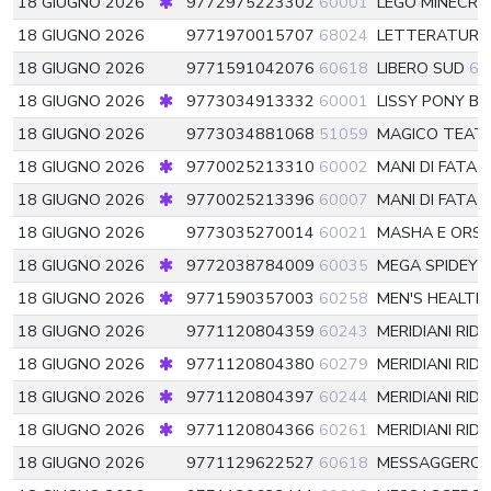
18 GIUGNO 2026
9772975223302
60001
LEGO MINECRA
18 GIUGNO 2026
9771970015707
68024
LETTERATURA
18 GIUGNO 2026
9771591042076
60618
LIBERO SUD
60
18 GIUGNO 2026
9773034913332
60001
LISSY PONY B
18 GIUGNO 2026
9773034881068
51059
MAGICO TEATR
18 GIUGNO 2026
9770025213310
60002
MANI DI FATA 
18 GIUGNO 2026
9770025213396
60007
MANI DI FATA
18 GIUGNO 2026
9773035270014
60021
MASHA E ORS
18 GIUGNO 2026
9772038784009
60035
MEGA SPIDEY
18 GIUGNO 2026
9771590357003
60258
MEN'S HEALTH
18 GIUGNO 2026
9771120804359
60243
MERIDIANI RID
18 GIUGNO 2026
9771120804380
60279
MERIDIANI RID
18 GIUGNO 2026
9771120804397
60244
MERIDIANI RID
18 GIUGNO 2026
9771120804366
60261
MERIDIANI RID
18 GIUGNO 2026
9771129622527
60618
MESSAGGERO