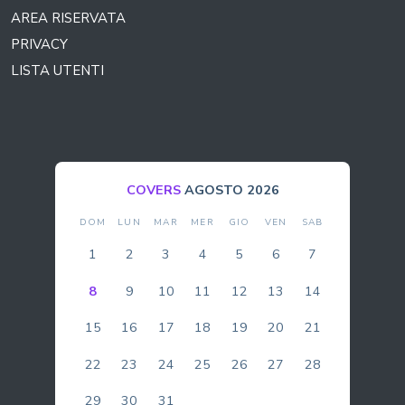
AREA RISERVATA
PRIVACY
LISTA UTENTI
COVERS
AGOSTO 2026
DOM
LUN
MAR
MER
GIO
VEN
SAB
1
2
3
4
5
6
7
8
9
10
11
12
13
14
15
16
17
18
19
20
21
22
23
24
25
26
27
28
29
30
31