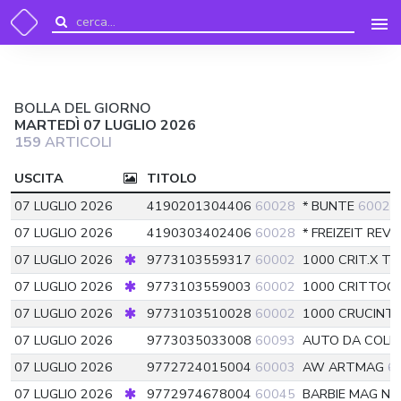
BOLLA DEL GIORNO
MARTEDÌ 07 LUGLIO 2026
159
ARTICOLI
USCITA
TITOLO
07 LUGLIO 2026
4190201304406
60028
* BUNTE
60028
07 LUGLIO 2026
4190303402406
60028
* FREIZEIT REV
07 LUGLIO 2026
9773103559317
60002
1000 CRIT.X T
07 LUGLIO 2026
9773103559003
60002
1000 CRITTOGR
07 LUGLIO 2026
9773103510028
60002
1000 CRUCINT
07 LUGLIO 2026
9773035033008
60093
AUTO DA COLL
07 LUGLIO 2026
9772724015004
60003
AW ARTMAG
6
07 LUGLIO 2026
9772974678004
60045
BARBIE MAG N