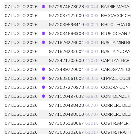
07 LUGLIO 2026
9772974678028
60044
BARBIE MAGAZIN
07 LUGLIO 2026
9772037122000
60003
BECCACCE CHE
07 LUGLIO 2026
9772039596410
60021
BIBLIOTECA DE
07 LUGLIO 2026
9773034886308
60001
BLUE OCEAN A
07 LUGLIO 2026
9771826226004
60001
BUSTA MINI RE
07 LUGLIO 2026
9771826233002
60001
BUSTA NUOVA E
07 LUGLIO 2026
9772421703600
41078
CAPITAN HARL
07 LUGLIO 2026
9772499720004
60056
CARDGAME CO
07 LUGLIO 2026
9772532061002
60333
CI PIACE CUCIN
07 LUGLIO 2026
9772037270978
60002
COLORA CON
6
07 LUGLIO 2026
9771120497032
62628
CONFIDENZE
62
07 LUGLIO 2026
9771120498428
60707
CORRIERE DELL
07 LUGLIO 2026
9771120498510
60707
CORRIERE DELL
07 LUGLIO 2026
9773035188067
61015
COSTR.AMERIG
07 LUGLIO 2026
9773035302067
61017
COSTR.TRATTO