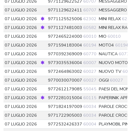
07 LUGLIO 2026
9771129622527
60707
MESSAGGERO 
07 LUGLIO 2026
9771129622411
60707
MESSAGGERO 
07 LUGLIO 2026
9771125525006
62302
MINI RELAX
623
07 LUGLIO 2026
9771127481003
60582
MINI RELAX RAC
07 LUGLIO 2026
9772465224000
60010
MIO
60010
07 LUGLIO 2026
9771594183004
60194
MOTO4
60194
07 LUGLIO 2026
9770392369009
60770
NAUTICA
6077
07 LUGLIO 2026
9773035536004
60007
NUOVO MOTOCI
07 LUGLIO 2026
9772464863002
60027
NUOVO TV
600
07 LUGLIO 2026
9770030070007
60027
OGGI
60027
07 LUGLIO 2026
9772612179085
55045
PAESI DEL MON
07 LUGLIO 2026
9772281015004
60115
PAPERINIK APP
07 LUGLIO 2026
9771824197009
60034
PAROLE CROCI
07 LUGLIO 2026
9771722905003
60034
PAROLE CROCI
07 LUGLIO 2026
9772532426337
60004
PLAYMOBIL PIN