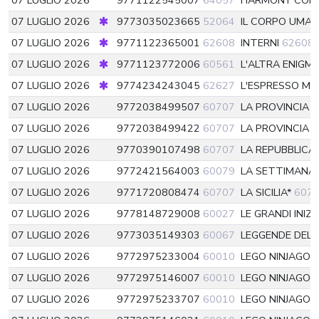
07 LUGLIO 2026
9771122545007
64057
HARMONY COLL
07 LUGLIO 2026
9773035023665
52064
IL CORPO UMAN
07 LUGLIO 2026
9771122365001
62608
INTERNI
62608
07 LUGLIO 2026
9771123772006
60561
L'ALTRA ENIGM
07 LUGLIO 2026
9774234243045
62627
L'ESPRESSO MA
07 LUGLIO 2026
9772038499507
60707
LA PROVINCIA 
07 LUGLIO 2026
9772038499422
60707
LA PROVINCIA 
07 LUGLIO 2026
9770390107498
60707
LA REPUBBLICA
07 LUGLIO 2026
9772421564003
60079
LA SETTIMANA 
07 LUGLIO 2026
9771720808474
60707
LA SICILIA*
607
07 LUGLIO 2026
9778148729008
60027
LE GRANDI INIZ
07 LUGLIO 2026
9773035149303
60067
LEGGENDE DEL
07 LUGLIO 2026
9772975233004
60010
LEGO NINJAGO 
07 LUGLIO 2026
9772975146007
60010
LEGO NINJAGO 
07 LUGLIO 2026
9772975233707
60010
LEGO NINJAGO 