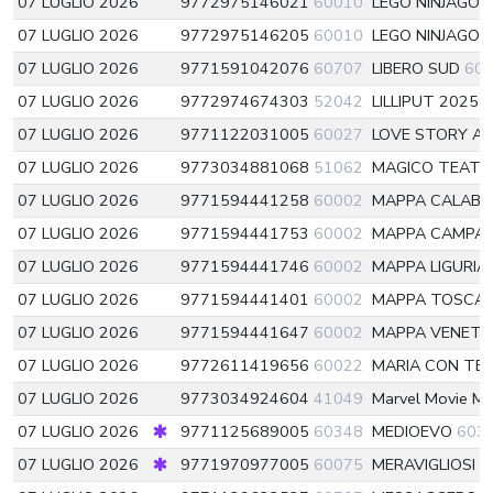
07 LUGLIO 2026
9772975146021
60010
LEGO NINJAGO 
07 LUGLIO 2026
9772975146205
60010
LEGO NINJAGO 
07 LUGLIO 2026
9771591042076
60707
LIBERO SUD
60
07 LUGLIO 2026
9772974674303
52042
LILLIPUT 2025
5
07 LUGLIO 2026
9771122031005
60027
LOVE STORY A
07 LUGLIO 2026
9773034881068
51062
MAGICO TEATR
07 LUGLIO 2026
9771594441258
60002
MAPPA CALABR
07 LUGLIO 2026
9771594441753
60002
MAPPA CAMPAN
07 LUGLIO 2026
9771594441746
60002
MAPPA LIGURIA
07 LUGLIO 2026
9771594441401
60002
MAPPA TOSCA
07 LUGLIO 2026
9771594441647
60002
MAPPA VENET
07 LUGLIO 2026
9772611419656
60022
MARIA CON TE
07 LUGLIO 2026
9773034924604
41049
Marvel Movie M
07 LUGLIO 2026
9771125689005
60348
MEDIOEVO
603
07 LUGLIO 2026
9771970977005
60075
MERAVIGLIOSI 