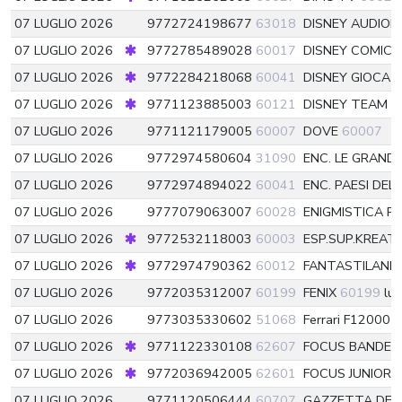
07 LUGLIO 2026
9772724198677
63018
DISNEY AUDIO
07 LUGLIO 2026
9772785489028
60017
DISNEY COMICS
07 LUGLIO 2026
9772284218068
60041
DISNEY GIOCA 
07 LUGLIO 2026
9771123885003
60121
DISNEY TEAM
6
07 LUGLIO 2026
9771121179005
60007
DOVE
60007
07 LUGLIO 2026
9772974580604
31090
ENC. LE GRANDI
07 LUGLIO 2026
9772974894022
60041
ENC. PAESI DE
07 LUGLIO 2026
9777079063007
60028
ENIGMISTICA PI
07 LUGLIO 2026
9772532118003
60003
ESP.SUP.KREAT
07 LUGLIO 2026
9772974790362
60012
FANTASTILAND
07 LUGLIO 2026
9772035312007
60199
FENIX
60199
lu
07 LUGLIO 2026
9773035330602
51068
Ferrari F12000
5
07 LUGLIO 2026
9771122330108
62607
FOCUS BANDED
07 LUGLIO 2026
9772036942005
62601
FOCUS JUNIOR 
07 LUGLIO 2026
9771120506444
60707
GAZZETTA DEL