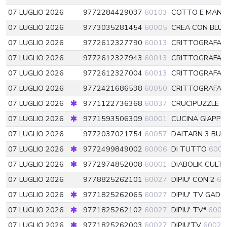
07 LUGLIO 2026
9772284429037
60103
COTTO E MANG
07 LUGLIO 2026
9773035281454
60005
CREA CON BLU
07 LUGLIO 2026
9772612327790
60013
CRITTOGRAFATI
07 LUGLIO 2026
9772612327943
60013
CRITTOGRAFATI
07 LUGLIO 2026
9772612327004
60013
CRITTOGRAFATI
07 LUGLIO 2026
9772421686538
60050
CRITTOGRAFAT
07 LUGLIO 2026
9771122736368
60037
CRUCIPUZZLE FA
07 LUGLIO 2026
9771593506309
60001
CUCINA GIAPP
07 LUGLIO 2026
9772037021754
60057
DAITARN 3 BUI
07 LUGLIO 2026
9772499849002
60006
DI TUTTO
6000
07 LUGLIO 2026
9772974852008
60001
DIABOLIK CULT
07 LUGLIO 2026
9778825262101
60027
DIPIU' CON 2
60
07 LUGLIO 2026
9771825262065
60027
DIPIU' TV GAD
07 LUGLIO 2026
9771825262102
60027
DIPIU' TV*
6002
07 LUGLIO 2026
9771825262003
60027
DIPIU'TV
60027