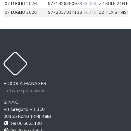
07 LUGLIO 2026
9771826380973
60003
ZZ SOLE 24H 
07 LUGLIO 2026
9772037014138
60248
ZZ TEX STRISC
EDICOLA MANAGER
software per edicole
SI.NA.G.I.
Via Gregorio VII, 350
00165 Roma (RM) Italia
tel 06.6623198
fax 06.6628560