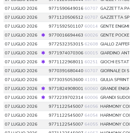
07 LUGLIO 2026
9771590649016
60707
GAZZETTA PA
07 LUGLIO 2026
9771120506512
60707
GAZZETTA SP
07 LUGLIO 2026
9771592501107
60014
GENTE ENIGMI
07 LUGLIO 2026
9770016694463
60026
GENTE POCKE
07 LUGLIO 2026
9772532353015
62608
GIALLO ZAFFE
07 LUGLIO 2026
9771974070306
60015
GIARDINO ANT
07 LUGLIO 2026
9771122968011
60251
GIOCHI ESTATE
07 LUGLIO 2026
9770391680440
60707
GIORNALE DI SIC
07 LUGLIO 2026
9773035053600
41091
GIULIA SPRINT
07 LUGLIO 2026
9771824908001
60060
GRANDE ENIGMI
07 LUGLIO 2026
9772239702314
60006
GRANDI SUDOK
07 LUGLIO 2026
9771122545007
64056
HARMONY COLL
07 LUGLIO 2026
9771122545007
64054
HARMONY COLL
07 LUGLIO 2026
9771122545007
64055
HARMONY COLL