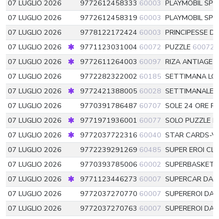
07 LUGLIO 2026
9772612458333
60003
PLAYMOBIL SPE
07 LUGLIO 2026
9772612458319
60003
PLAYMOBIL SPE
07 LUGLIO 2026
9778122172424
60003
PRINCIPESSE D
07 LUGLIO 2026
9771123031004
60072
PUZZLE
60072
07 LUGLIO 2026
9772611264003
60097
RIZA ANTIAGE
6
07 LUGLIO 2026
9772282322002
60185
SETTIMANA LO
07 LUGLIO 2026
9772421388005
60028
SETTIMANALE 
07 LUGLIO 2026
9770391786487
60707
SOLE 24 ORE 
07 LUGLIO 2026
9771971936001
60077
SOLO PUZZLE P
07 LUGLIO 2026
9772037722316
60040
STAR CARDS-V
07 LUGLIO 2026
9772239291269
60485
SUPER EROI CL
07 LUGLIO 2026
9770393785006
60002
SUPERBASKET
07 LUGLIO 2026
9771123446273
60007
SUPERCAR DA 
07 LUGLIO 2026
9772037270770
60007
SUPEREROI DA
07 LUGLIO 2026
9772037270763
60007
SUPEREROI DA