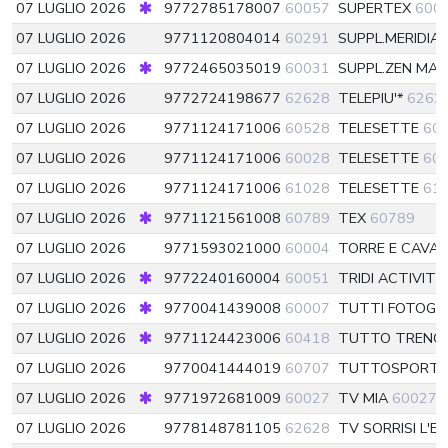
07 LUGLIO 2026
9772785178007
60057
SUPERTEX
600
07 LUGLIO 2026
9771120804014
60291
SUPPL.MERIDIA
07 LUGLIO 2026
9772465035019
60031
SUPPL.ZEN MA
07 LUGLIO 2026
9772724198677
62628
TELEPIU'*
6262
07 LUGLIO 2026
9771124171006
60528
TELESETTE
60
07 LUGLIO 2026
9771124171006
60028
TELESETTE
60
07 LUGLIO 2026
9771124171006
61028
TELESETTE
61
07 LUGLIO 2026
9771121561008
60789
TEX
60789
07 LUGLIO 2026
9771593021000
60004
TORRE E CAVA
07 LUGLIO 2026
9772240160004
60051
TRIDI ACTIVIT
07 LUGLIO 2026
9770041439008
60007
TUTTI FOTOGR
07 LUGLIO 2026
9771124423006
60418
TUTTO TRENO
07 LUGLIO 2026
9770041444019
60707
TUTTOSPORT
07 LUGLIO 2026
9771972681009
60027
TV MIA
60027
07 LUGLIO 2026
9778148781105
62628
TV SORRISI L'E