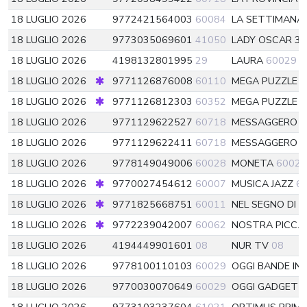
18 LUGLIO 2026
9772421564003
60084
LA SETTIMANA 
18 LUGLIO 2026
9773035069601
41050
LADY OSCAR 3
18 LUGLIO 2026
4198132801995
29
LAURA
60029
t
18 LUGLIO 2026
9771126876008
60110
MEGA PUZZLE
6
18 LUGLIO 2026
9771126812303
60352
MEGA PUZZLE 
18 LUGLIO 2026
9771129622527
60718
MESSAGGERO 
18 LUGLIO 2026
9771129622411
60718
MESSAGGERO 
18 LUGLIO 2026
9778149049006
60028
MONETA
60028
18 LUGLIO 2026
9770027454612
60007
MUSICA JAZZ
6
18 LUGLIO 2026
9771825668751
60011
NEL SEGNO DI 
18 LUGLIO 2026
9772239042007
60062
NOSTRA PICC.E
18 LUGLIO 2026
4194449901601
08
NUR TV
08
18 LUGLIO 2026
9778100110103
60029
OGGI BANDE IN
18 LUGLIO 2026
9770030070649
60029
OGGI GADGET
6