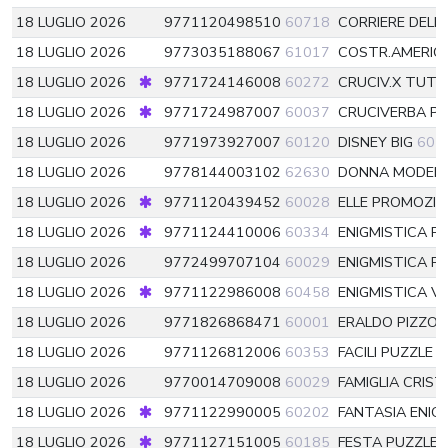
18 LUGLIO 2026
9771120498510
60718
CORRIERE DELL
18 LUGLIO 2026
9773035188067
61017
COSTR.AMERIG
18 LUGLIO 2026
9771724146008
60272
CRUCIV.X TUT
18 LUGLIO 2026
9771724987007
60037
CRUCIVERBA PE
18 LUGLIO 2026
9771973927007
60120
DISNEY BIG
601
18 LUGLIO 2026
9778144003102
62630
DONNA MODER
18 LUGLIO 2026
9771120439452
60028
ELLE PROMOZIO
18 LUGLIO 2026
9771124410006
60334
ENIGMISTICA P
18 LUGLIO 2026
9772499707104
60029
ENIGMISTICA PI
18 LUGLIO 2026
9771122986008
60458
ENIGMISTICA V
18 LUGLIO 2026
9771826868471
60001
ERALDO PIZZO
18 LUGLIO 2026
9771126812006
60353
FACILI PUZZLE
6
18 LUGLIO 2026
9770014709008
60029
FAMIGLIA CRIS
18 LUGLIO 2026
9771122990005
60202
FANTASIA ENIG
18 LUGLIO 2026
9771127151005
60185
FESTA PUZZLE