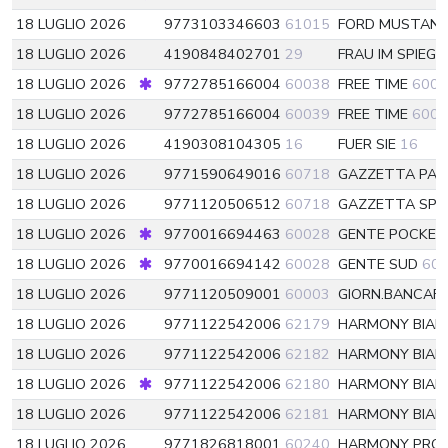
18 LUGLIO 2026
9773103346603
61015
FORD MUSTANG
18 LUGLIO 2026
4190848402701
29
FRAU IM SPIEGE
18 LUGLIO 2026
9772785166004
60038
FREE TIME
6003
18 LUGLIO 2026
9772785166004
60039
FREE TIME
6003
18 LUGLIO 2026
4190308104305
16
FUER SIE
16
18 LUGLIO 2026
9771590649016
60718
GAZZETTA PA
18 LUGLIO 2026
9771120506512
60718
GAZZETTA SP
18 LUGLIO 2026
9770016694463
60028
GENTE POCKE
18 LUGLIO 2026
9770016694142
60028
GENTE SUD
60
18 LUGLIO 2026
9771120509001
60003
GIORN.BANCAF
18 LUGLIO 2026
9771122542006
62179
HARMONY BIAN
18 LUGLIO 2026
9771122542006
62182
HARMONY BIAN
18 LUGLIO 2026
9771122542006
62180
HARMONY BIAN
18 LUGLIO 2026
9771122542006
62181
HARMONY BIAN
18 LUGLIO 2026
9771826818001
60240
HARMONY PRO