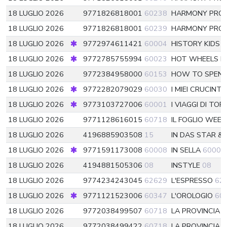
18 LUGLIO 2026
9771826818001
60238
HARMONY PRO
18 LUGLIO 2026
9771826818001
60239
HARMONY PRO
18 LUGLIO 2026
9772974611421
60004
HISTORY KIDS 
18 LUGLIO 2026
9772785755994
60023
HOT WHEELS IN
18 LUGLIO 2026
9772384958000
60153
HOW TO SPEND
18 LUGLIO 2026
9772282079029
60030
I MIEI CRUCINT
18 LUGLIO 2026
9773103727006
60001
I VIAGGI DI TO
18 LUGLIO 2026
9771128616015
60718
IL FOGLIO WEE
18 LUGLIO 2026
4196885903508
15
IN DAS STAR &
18 LUGLIO 2026
9771591173008
60008
IN SELLA
60008
18 LUGLIO 2026
4194881505306
08
INSTYLE
08
18 LUGLIO 2026
9774234243045
62629
L'ESPRESSO
62
18 LUGLIO 2026
9771121523006
60347
L'OROLOGIO
60
18 LUGLIO 2026
9772038499507
60718
LA PROVINCIA 
18 LUGLIO 2026
9772038499422
60718
LA PROVINCIA 