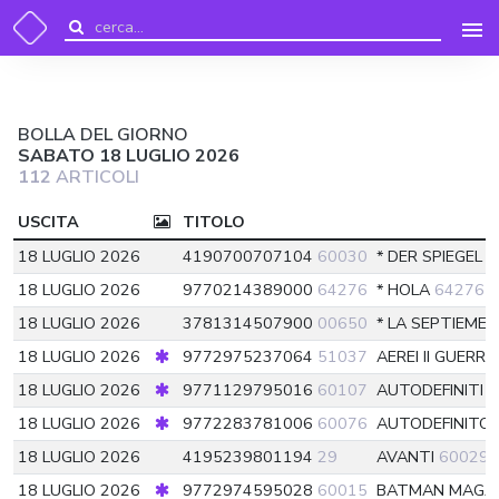
BOLLA DEL GIORNO
SABATO 18 LUGLIO 2026
112
ARTICOLI
USCITA
TITOLO
18 LUGLIO 2026
4190700707104
60030
* DER SPIEGEL
3
18 LUGLIO 2026
9770214389000
64276
* HOLA
64276
18 LUGLIO 2026
3781314507900
00650
* LA SEPTIEME
18 LUGLIO 2026
9772975237064
51037
AEREI II GUERR
18 LUGLIO 2026
9771129795016
60107
AUTODEFINITI 
18 LUGLIO 2026
9772283781006
60076
AUTODEFINITO
18 LUGLIO 2026
4195239801194
29
AVANTI
60029
t
18 LUGLIO 2026
9772974595028
60015
BATMAN MAGAZI