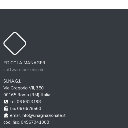
EDICOLA MANAGER
software per edicole
SI.NA.G.I.
Via Gregorio VII, 350
00165 Roma (RM) Italia
tel 06.6623198
fax 06.6628560
email info@sinaginazionale.it
cod. fisc. 04967941008