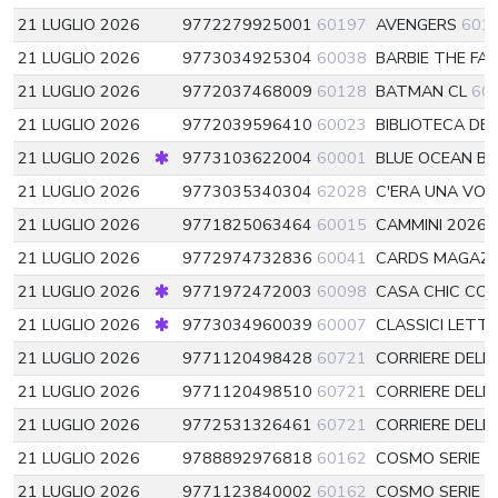
21 LUGLIO 2026
9772279925001
60197
AVENGERS
601
21 LUGLIO 2026
9773034925304
60038
BARBIE THE FA
21 LUGLIO 2026
9772037468009
60128
BATMAN CL
60
21 LUGLIO 2026
9772039596410
60023
BIBLIOTECA DE
21 LUGLIO 2026
9773103622004
60001
BLUE OCEAN B
21 LUGLIO 2026
9773035340304
62028
C'ERA UNA VOL
21 LUGLIO 2026
9771825063464
60015
CAMMINI 2026
21 LUGLIO 2026
9772974732836
60041
CARDS MAGAZI
21 LUGLIO 2026
9771972472003
60098
CASA CHIC CO
21 LUGLIO 2026
9773034960039
60007
CLASSICI LETT
21 LUGLIO 2026
9771120498428
60721
CORRIERE DELL
21 LUGLIO 2026
9771120498510
60721
CORRIERE DELL
21 LUGLIO 2026
9772531326461
60721
CORRIERE DEL
21 LUGLIO 2026
9788892976818
60162
COSMO SERIE G
21 LUGLIO 2026
9771123840002
60162
COSMO SERIE G