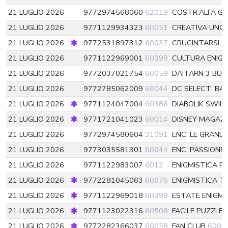
21 LUGLIO 2026
9772974568060
62019
COSTR.ALFA GI
21 LUGLIO 2026
9771129934323
60051
CREATIVA UNC
21 LUGLIO 2026
9772531897312
60037
CRUCINTARSI 
21 LUGLIO 2026
9771122969001
60398
CULTURA ENIG
21 LUGLIO 2026
9772037021754
60059
DAITARN 3 BUI
21 LUGLIO 2026
9772785062009
60044
DC SELECT: BA
21 LUGLIO 2026
9771124047004
60386
DIABOLIK SWII
21 LUGLIO 2026
9771721041023
60014
DISNEY MAGAZI
21 LUGLIO 2026
9772974580604
31091
ENC. LE GRANDI
21 LUGLIO 2026
9773035581301
60044
ENC. PASSION
21 LUGLIO 2026
9771122983007
6012
ENIGMISTICA P
21 LUGLIO 2026
9772281045063
60075
ENIGMISTICA T
21 LUGLIO 2026
9771122969018
60398
ESTATE ENIGMI
21 LUGLIO 2026
9771123022316
60508
FACILE PUZZLE
21 LUGLIO 2026
9772282366037
60058
FAN CLUB
6005