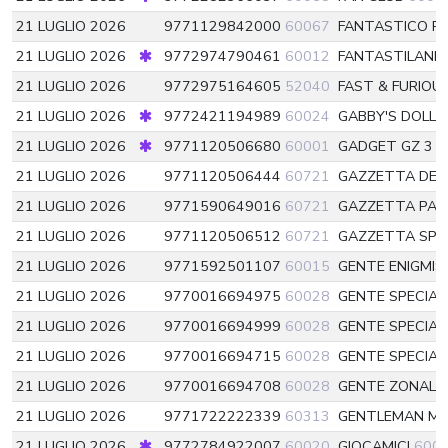
21 LUGLIO 2026
9771129842000
60067
FANTASTICO R
21 LUGLIO 2026
9772974790461
60012
FANTASTILAND
21 LUGLIO 2026
9772975164605
52040
FAST & FURIOU
21 LUGLIO 2026
9772421194989
60024
GABBY'S DOLLH
21 LUGLIO 2026
9771120506680
60001
GADGET GZ 3
6
21 LUGLIO 2026
9771120506444
60721
GAZZETTA DEL
21 LUGLIO 2026
9771590649016
60721
GAZZETTA PA
21 LUGLIO 2026
9771120506512
60721
GAZZETTA SP
21 LUGLIO 2026
9771592501107
60015
GENTE ENIGMI
21 LUGLIO 2026
9770016694975
60028
GENTE SPECIA
21 LUGLIO 2026
9770016694999
60028
GENTE SPECIA
21 LUGLIO 2026
9770016694715
60028
GENTE SPECIAL
21 LUGLIO 2026
9770016694708
60028
GENTE ZONALE
21 LUGLIO 2026
9771722222339
60313
GENTLEMAN ME
21 LUGLIO 2026
9772784922007
60020
GIOCAMICI
600