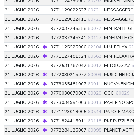
21 LUGLIO 2026
9771124230000
60297
MARVEL MINISE
21 LUGLIO 2026
9771129622527
60721
MESSAGGERO 
21 LUGLIO 2026
9771129622411
60721
MESSAGGERO 
21 LUGLIO 2026
9772037245358
60077
MINERALI E GE
21 LUGLIO 2026
9772037245341
60127
MINERALI E GE
21 LUGLIO 2026
9771125525006
62304
MINI RELAX
623
21 LUGLIO 2026
9771127481324
60562
MINI RELAX RAC
21 LUGLIO 2026
9772531767042
60012
MITOLOGIA7
60
21 LUGLIO 2026
9772039215977
60003
MUSIC HERO JA
21 LUGLIO 2026
9773035481007
60011
NUOVA ENIGMI
21 LUGLIO 2026
9770030070007
60029
OGGI
60029
21 LUGLIO 2026
9773034994003
60013
PAPERINO SPO
21 LUGLIO 2026
9771123018005
60544
PAROLE MASCH
21 LUGLIO 2026
9771824415011
60118
PIU' PUZZLE PE
21 LUGLIO 2026
9772284125007
60098
PLANET ACTIO