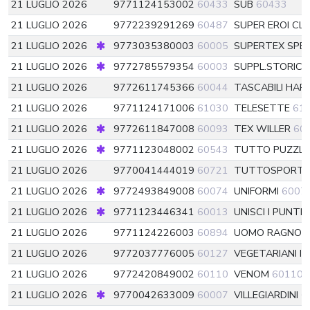
21 LUGLIO 2026
9771124153002
60433
SUB
60433
21 LUGLIO 2026
9772239291269
60487
SUPER EROI CL
21 LUGLIO 2026
9773035380003
60005
SUPERTEX SPE
21 LUGLIO 2026
9772785579354
60003
SUPPL.STORICA
21 LUGLIO 2026
9772611745366
60044
TASCABILI HAR
21 LUGLIO 2026
9771124171006
61030
TELESETTE
61
21 LUGLIO 2026
9772611847008
60093
TEX WILLER
60
21 LUGLIO 2026
9771123048002
60543
TUTTO PUZZL
21 LUGLIO 2026
9770041444019
60721
TUTTOSPORT
21 LUGLIO 2026
9772493849008
60074
UNIFORMI
6007
21 LUGLIO 2026
9771123446341
60013
UNISCI I PUNTIN
21 LUGLIO 2026
9771124226003
60894
UOMO RAGNO 
21 LUGLIO 2026
9772037776005
60127
VEGETARIANI I
21 LUGLIO 2026
9772420849002
60110
VENOM
60110
s
21 LUGLIO 2026
9770042633009
60007
VILLEGIARDINI
6