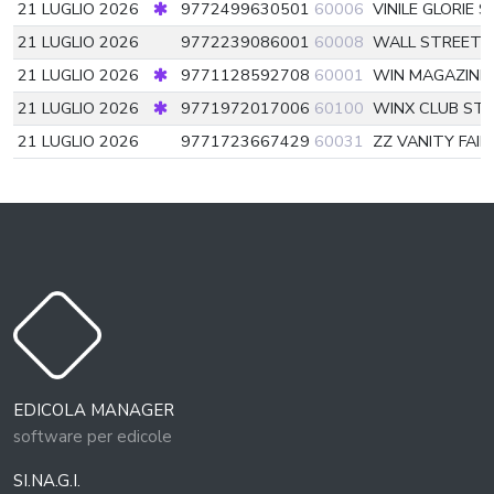
21 LUGLIO 2026
9772499630501
60006
VINILE GLORIE 
21 LUGLIO 2026
9772239086001
60008
WALL STREET I
21 LUGLIO 2026
9771128592708
60001
WIN MAGAZINE 
21 LUGLIO 2026
9771972017006
60100
WINX CLUB ST
21 LUGLIO 2026
9771723667429
60031
ZZ VANITY FAIR
EDICOLA MANAGER
software per edicole
SI.NA.G.I.