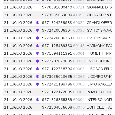
21 LUGLIO 2026
9770391680440
60721
GIORNALE DI SIC
21 LUGLIO 2026
9773035053600
41093
GIULIA SPRINT
21 LUGLIO 2026
9771824239983
60022
GRANDI OFFER
21 LUGLIO 2026
9772420886304
60036
GV TOYS-VAR.3
21 LUGLIO 2026
9772420886359
60036
GV TOYSVAR.3
21 LUGLIO 2026
9771125489360
60143
HARMONY PACK
21 LUGLIO 2026
9771594111991
60001
I FUMETTI IMPE
21 LUGLIO 2026
9772282079005
60030
I MIEI CRUCINT
21 LUGLIO 2026
9771122738706
60003
IL BOSCO FELIC
21 LUGLIO 2026
9773035023665
52066
IL CORPO UMAN
21 LUGLIO 2026
9772421198796
60005
IL MIO ANGELO
21 LUGLIO 2026
9771122172005
6008
IN MOTO
6008
21 LUGLIO 2026
9771826868389
60004
INTENSO NOIR
21 LUGLIO 2026
9772304835008
60070
L'OFFICIEL ITAL