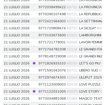
21 LUGLIO 2026
9772038499507
60721
LA PROVINCIA 
21 LUGLIO 2026
9772038499422
60721
LA PROVINCIA 
21 LUGLIO 2026
9770390107498
60721
LA REPUBBLICA
21 LUGLIO 2026
9772421564003
60085
LA SETTIMANA 
21 LUGLIO 2026
9771720808474
60721
LA SICILIA*
607
21 LUGLIO 2026
9773103673600
61021
LAMBORGHINI 
21 LUGLIO 2026
9771721779001
60069
LAVORI FEMMINI
21 LUGLIO 2026
9772704782308
21124
LE GRANDI FOR
21 LUGLIO 2026
9778148729008
60029
LE GRANDI INIZI
21 LUGLIO 2026
9771826935333
60103
LET'S GO PIU'
6
21 LUGLIO 2026
9771591042076
60721
LIBERO SUD
60
21 LUGLIO 2026
9772974674303
52044
LILLIPUT 2025
5
21 LUGLIO 2026
9771123009003
60416
LOVE PUZZLE
6
21 LUGLIO 2026
9771122031005
60029
LOVE STORY
60
21 LUGLIO 2026
9773034881068
51064
MAGICO TEATR