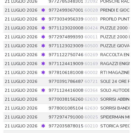
21 LUGLIO 2026
9772785348301
32092
PORSCHE RACIN
21 LUGLIO 2026
9772499367001
60028
PRENDI E GIOCA
21 LUGLIO 2026
9773034956339
60003
PROFILO PUNT
21 LUGLIO 2026
9771123020008
60424
PUZZLE 2000
6
21 LUGLIO 2026
9772974899393
60011
PUZZLE 2000 
21 LUGLIO 2026
9771123023009
60500
PUZZLE GIOVAN
21 LUGLIO 2026
9771122750746
60269
RACCOLTA ENIG
21 LUGLIO 2026
9771124419009
60169
RAGAZZI ENIGM
21 LUGLIO 2026
9778106181008
60002
RTI MAGAZINE
21 LUGLIO 2026
9770391786487
60721
SOLE 24 ORE 
21 LUGLIO 2026
9771124416008
60364
SOLO AUTODEFI
21 LUGLIO 2026
9770038156260
62630
SORRISI ABBIN.
21 LUGLIO 2026
9778001085104
62630
SORRISI BANDE
21 LUGLIO 2026
9772974791000
60025
SPIDERMAN MI
21 LUGLIO 2026
9772035878015
60210
STORICA SPECI