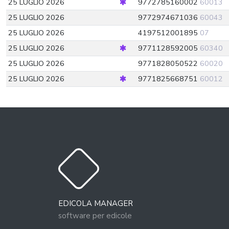
25 LUGLIO 2026
9772785160002
60013
25 LUGLIO 2026
9772974671036
60043
25 LUGLIO 2026
4197512001895
07
25 LUGLIO 2026
9771128592005
60340
25 LUGLIO 2026
9771828050522
60020
25 LUGLIO 2026
9771825668751
60012
BOLLA
AGOSTO 2026
EDICOLA MANAGER
LUN
MAR
MER
GIO
VEN
SAB
DOM
software per edicole
2
3
4
5
6
7
1