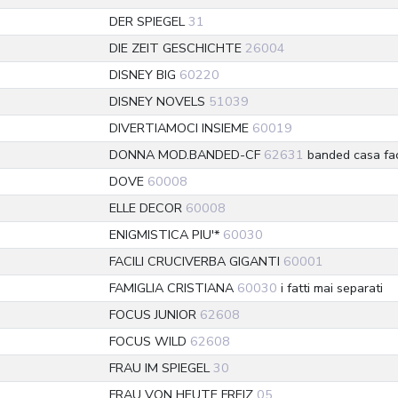
DER SPIEGEL
31
DIE ZEIT GESCHICHTE
26004
DISNEY BIG
60220
DISNEY NOVELS
51039
DIVERTIAMOCI INSIEME
60019
DONNA MOD.BANDED-CF
62631
banded casa fac
DOVE
60008
ELLE DECOR
60008
ENIGMISTICA PIU'*
60030
FACILI CRUCIVERBA GIGANTI
60001
FAMIGLIA CRISTIANA
60030
i fatti mai separati
FOCUS JUNIOR
62608
FOCUS WILD
62608
FRAU IM SPIEGEL
30
FRAU VON HEUTE FREIZ
05