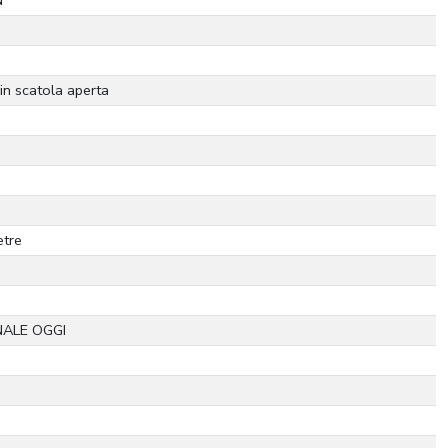
N
 in scatola aperta
etre
ALE OGGI