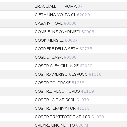
BRACCIALETTI ROMA
37
C'ERA UNA VOLTA CL
62029
CASA IN FIORE
60008
COME FUNZIONARIMEDI
60006
COOK MENSILE
60007
CORRIERE DELLA SERA
60725
COSE DI CASA
60008
COSTR.ALFA GIULIA 2E
62020
COSTR.AMERIGO VESPUCC
61018
COSTR.GOLDRAKE
51039
COSTR.L'IVECO TURBO
41119
COSTR.LA FIAT 500L
51039
COSTR.TERMINATOR
41115
COSTR.TRATTORE FIAT 180
61020
CREARE UNCINETTO
60071