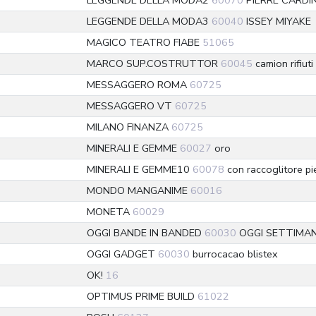
LEGGENDE DELLA MODA2
60070
PIERRE CARDI
LEGGENDE DELLA MODA3
60040
ISSEY MIYAKE
MAGICO TEATRO FIABE
51065
MARCO SUP.COSTRUTTOR
60045
camion rifiuti
MESSAGGERO ROMA
60725
MESSAGGERO VT
60725
MILANO FINANZA
60725
MINERALI E GEMME
60027
oro
MINERALI E GEMME10
60078
con raccoglitore pi
MONDO MANGANIME
60016
MONETA
60029
OGGI BANDE IN BANDED
60030
OGGI SETTIMAN
OGGI GADGET
60030
burrocacao blistex
OK!
16
OPTIMUS PRIME BUILD
61022