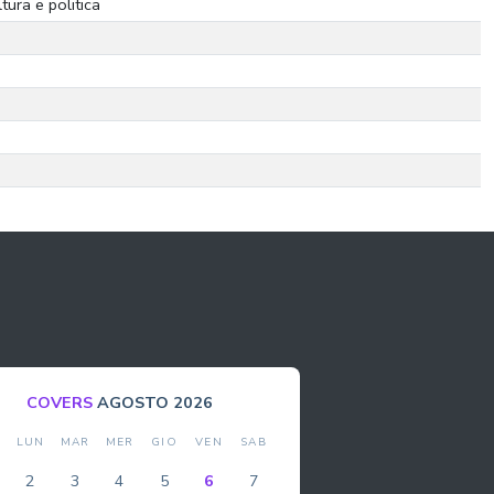
ltura e politica
BOLLA
AGOSTO 2026
M
LUN
MAR
MER
GIO
VEN
SAB
DO
2
3
4
5
6
7
1