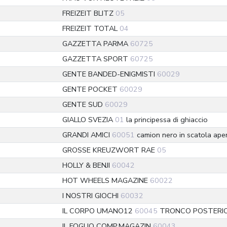
FREIZEIT BLITZ
05
FREIZEIT TOTAL
04
GAZZETTA PARMA
60725
GAZZETTA SPORT
60725
GENTE BANDED-ENIGMISTI
60029
GENTE POCKET
60029
GENTE SUD
60029
GIALLO SVEZIA
01
la principessa di ghiaccio
GRANDI AMICI
60051
camion nero in scatola ape
GROSSE KREUZWORT RAE
05
HOLLY & BENJI
60042
HOT WHEELS MAGAZINE
60022
I NOSTRI GIOCHI
60032
IL CORPO UMANO12
60045
TRONCO POSTERI
IL FOGLIO COMP.MAGAZIN
60043