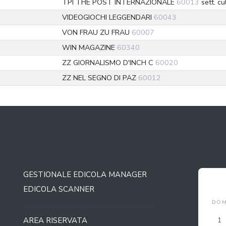
TPI THE POST INTERNAZIONALE
60013
sett. cu
VIDEOGIOCHI LEGGENDARI
60043
VON FRAU ZU FRAU
60007
WIN MAGAZINE
60340
ZZ GIORNALISMO D'INCH C
60020
ZZ NEL SEGNO DI PAZ
60012
GESTIONALE EDICOLA MANAGER
COVERS
AGOSTO 2026
EDICOLA SCANNER
LUN
MAR
MER
GIO
VEN
SAB
DO
2
3
4
5
6
7
1
AREA RISERVATA