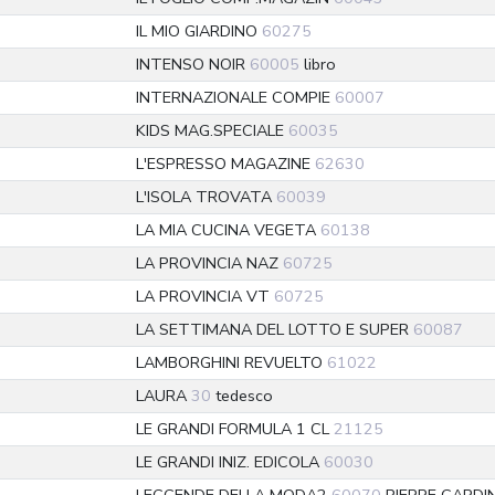
IL MIO GIARDINO
60275
INTENSO NOIR
60005
libro
INTERNAZIONALE COMPIE
60007
KIDS MAG.SPECIALE
60035
L'ESPRESSO MAGAZINE
62630
L'ISOLA TROVATA
60039
LA MIA CUCINA VEGETA
60138
LA PROVINCIA NAZ
60725
LA PROVINCIA VT
60725
LA SETTIMANA DEL LOTTO E SUPER
60087
LAMBORGHINI REVUELTO
61022
LAURA
30
tedesco
LE GRANDI FORMULA 1 CL
21125
LE GRANDI INIZ. EDICOLA
60030