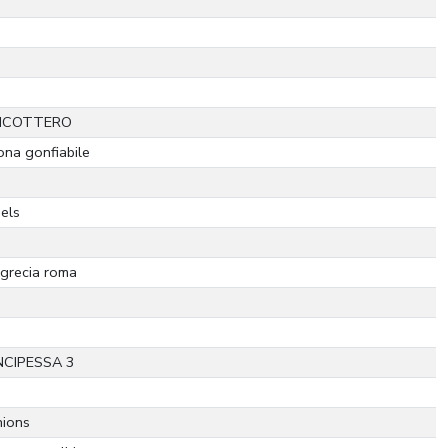
ICOTTERO
rona gonfiabile
els
 grecia roma
NCIPESSA 3
nions