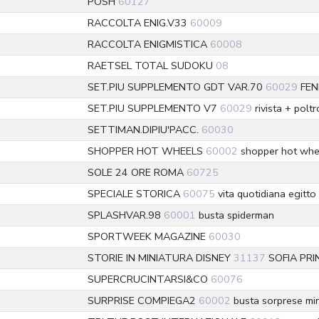
POSH
60127
RACCOLTA ENIG.V33
60009
RACCOLTA ENIGMISTICA
60008
RAETSEL TOTAL SUDOKU
08
SET.PIU SUPPLEMENTO GDT VAR.70
60029
FEN
SET.PIU SUPPLEMENTO V7
60029
rivista + polt
SETTIMAN.DIPIU'PACC.
60030
SHOPPER HOT WHEELS
60002
shopper hot whe
SOLE 24 ORE ROMA
60725
SPECIALE STORICA
60075
vita quotidiana egitto
SPLASHVAR.98
60001
busta spiderman
SPORTWEEK MAGAZINE
60030
STORIE IN MINIATURA DISNEY
31137
SOFIA PRI
SUPERCRUCINTARSI&CO
60076
SURPRISE COMPIEGA2
60002
busta sorprese mi