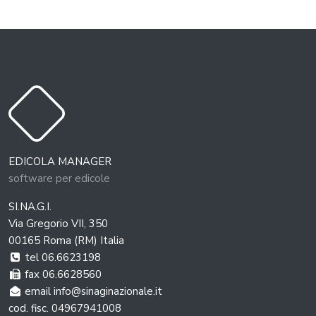
EDICOLA MANAGER
software per edicole
SI.NA.G.I.
Via Gregorio VII, 350
00165 Roma (RM) Italia
tel 06.6623198
fax 06.6628560
email info@sinaginazionale.it
cod. fisc. 04967941008