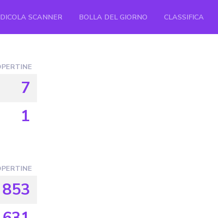
EDICOLA SCANNER
BOLLA DEL GIORNO
CLASSIFICA
PERTINE
7
1
PERTINE
853
631