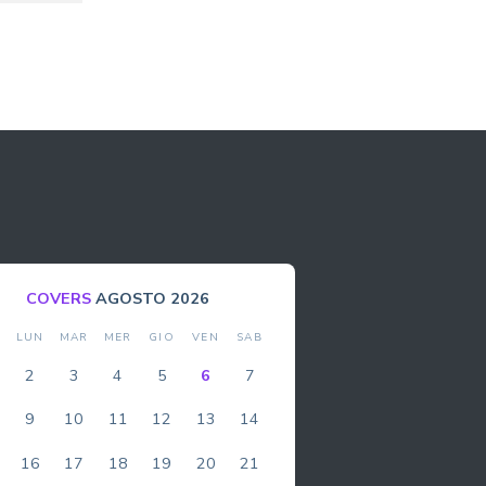
COVERS
AGOSTO 2026
M
LUN
MAR
MER
GIO
VEN
SAB
DO
2
3
4
5
6
7
1
9
10
11
12
13
14
8
16
17
18
19
20
21
15