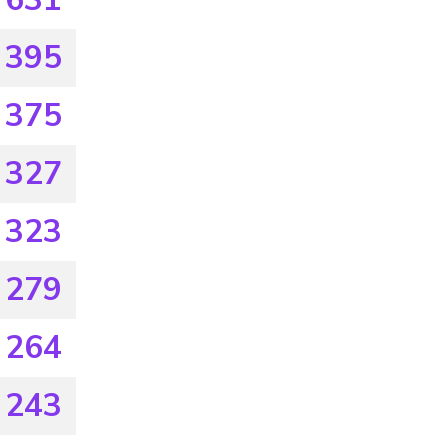
395
375
327
323
279
264
243