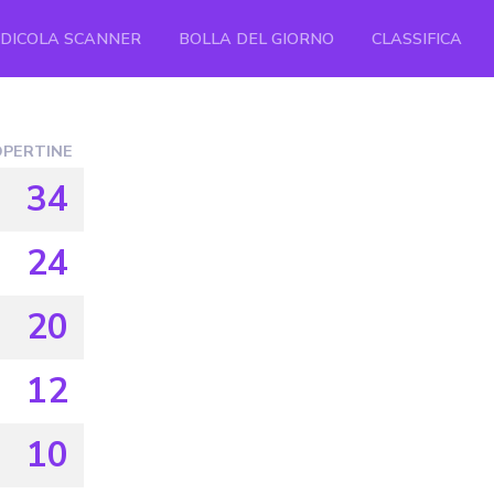
EDICOLA SCANNER
BOLLA DEL GIORNO
CLASSIFICA
PERTINE
34
24
20
12
10