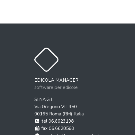
BOLLA
AGOSTO 2026
EDICOLA MANAGER
LUN
MAR
MER
GIO
VEN
SAB
DOM
software per edicole
2
3
4
5
6
7
1
SI.NA.G.I.
9
10
11
12
13
14
8
Via Gregorio VII, 350
00165 Roma (RM) Italia
16
17
18
19
20
21
15
tel 06.6623198
23
24
25
26
27
28
22
fax 06.6628560