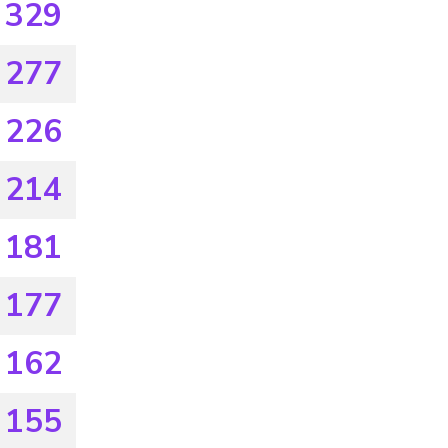
329
277
226
214
181
177
162
155