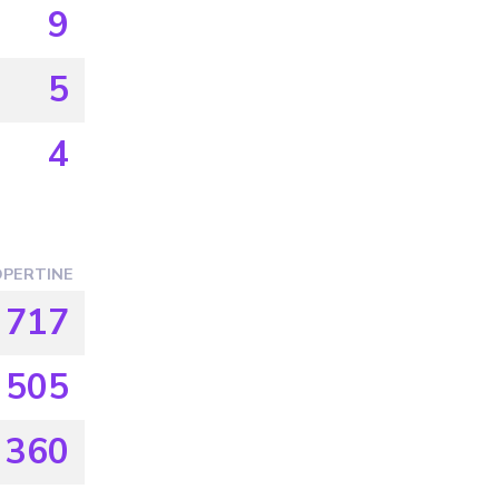
9
5
4
PERTINE
717
505
360