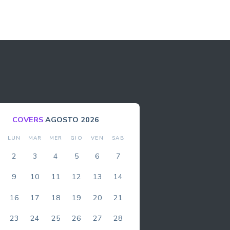
BOLLA
AGOSTO 2026
M
LUN
MAR
MER
GIO
VEN
SAB
DO
2
3
4
5
6
7
1
9
10
11
12
13
14
8
16
17
18
19
20
21
15
23
24
25
26
27
28
22